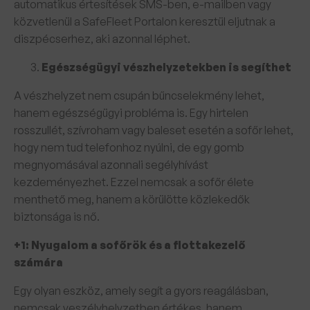
automatikus értesítések SMS-ben, e-mailben vagy
közvetlenül a SafeFleet Portalon keresztül eljutnak a
diszpécserhez, aki azonnal léphet.
Egészségügyi vészhelyzetekben is segíthet
A vészhelyzet nem csupán bűncselekmény lehet,
hanem egészségügyi probléma is. Egy hirtelen
rosszullét, szívroham vagy baleset esetén a sofőr lehet,
hogy nem tud telefonhoz nyúlni, de egy gomb
megnyomásával azonnali segélyhívást
kezdeményezhet. Ezzel nemcsak a sofőr élete
menthető meg, hanem a körülötte közlekedők
biztonsága is nő.
+1: Nyugalom a sofőrök és a flottakezelő
számára
Egy olyan eszköz, amely segít a gyors reagálásban,
nemcsak veszélyhelyzetben értékes, hanem