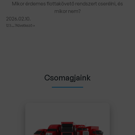
Mikor érdemes flottakövető rendszert cserélni, és
mikor nem?
2026.02.10.
1
2
3
…
7
Következő »
Csomagjaink