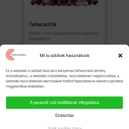
Teharautók
Komplex, GPS alapú járműkövető megoldások
teherautókhoz
Útvonal optimalizálás, útvonal
Mi is sütiket használunk
egyeztetés
Elektronikus menetlevél
Ez a weboldal is sütiket használ a kényelmes felhasználói élmény
biztosításához, a weboldal működtetése, használatának megkönnyítése, a
Automatikus útdíjfizető-rendszer
weboldal használatának elemzésével történő fejlesztése és releváns ajánlatok
3,5 tonna feletti teherautókra
megjelenítése érdekében.
Sofőrazonosítás
A javasolt süti beállítások elfogadása
0-24 órás, valós idejű GPS
járműkövetés
Elutasítás
Üzemanyagszint mérés
Sütik kiválasztása