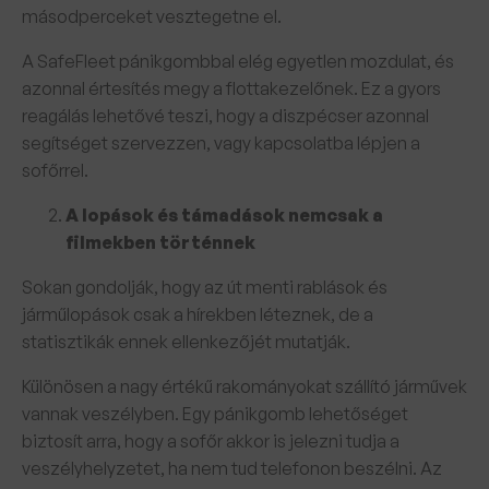
másodperceket vesztegetne el.
A SafeFleet pánikgombbal elég egyetlen mozdulat, és
azonnal értesítés megy a flottakezelőnek. Ez a gyors
reagálás lehetővé teszi, hogy a diszpécser azonnal
segítséget szervezzen, vagy kapcsolatba lépjen a
sofőrrel.
A lopások és támadások nemcsak a
filmekben történnek
Sokan gondolják, hogy az út menti rablások és
járműlopások csak a hírekben léteznek, de a
statisztikák ennek ellenkezőjét mutatják.
Különösen a nagy értékű rakományokat szállító járművek
vannak veszélyben. Egy pánikgomb lehetőséget
biztosít arra, hogy a sofőr akkor is jelezni tudja a
veszélyhelyzetet, ha nem tud telefonon beszélni. Az