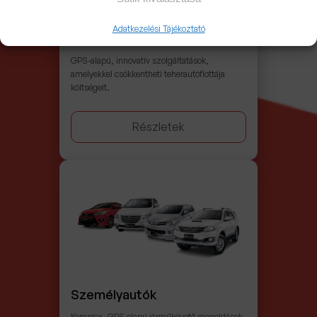
Távoli járműblokkolás
Adatkezelési Tájékoztató
GPS-alapú, innovatív szolgáltatások,
amelyekkel csökkentheti teherautóflottája
költségeit.
Részletek
Személyautók
Komplex, GPS alapú járműkövető megoldások