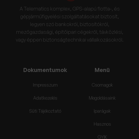
A Telematics komplex, GPS-alapú flotta-, és
gépjárműfigyelési szolgáltatásokat biztosít,
legyen szó bankokról, biztosítókról,
mezőgazdasági, építőipari cégekről, távközlési,
vagy éppen biztonságtechnikai vállalkozásokról.
Dokumentumok
Menü
Impresszum
Csomagok
Adatkezelés
Megoldásaink
Süti Tájékoztató
Iparágak
Hasznos
GYIK