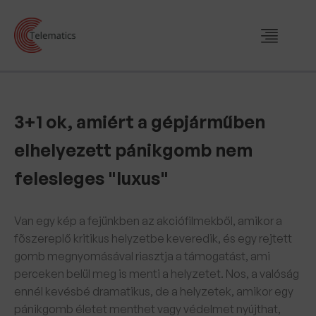
3+1 ok, amiért a gépjárműben
elhelyezett pánikgomb nem
felesleges "luxus"
Van egy kép a fejünkben az akciófilmekből, amikor a
fõszereplő kritikus helyzetbe keveredik, és egy rejtett
gomb megnyomásával riasztja a támogatást, ami
perceken belül meg is menti a helyzetet. Nos, a valóság
ennél kevésbé dramatikus, de a helyzetek, amikor egy
pánikgomb életet menthet vagy védelmet nyújthat,