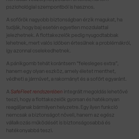
pszichológiai szempontból is hasznos.
A sofőrök nagyobb biztonságban érzik magukat, ha
tudják, hogy baj esetén egyetlen mozdulattal
jelezhetnek. A flottakezelők pedig nyugodtabbak
lehetnek, mert valós időben értesülnek a problémákról,
így azonnal cselekedhetnek.
A pánikgomb tehát korántsem “felesleges extra”,
hanem egy olyan eszköz, amely életet menthet,
védheti a járművet, a rakományt és a sofőrt egyaránt.
A
SafeFleet rendszerében
integrált megoldás lehetővé
teszi, hogy a flottakezelők gyorsan és hatékonyan
reagáljanak bármilyen helyzetre. Egy ilyen funkció
nemcsak a biztonságot növeli, hanem az egész
vállalkozás működését is biztonságosabbá és
hatékonyabbá teszi.