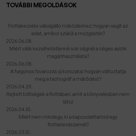
TOVÁBBI MEGOLDÁSOK
Flottakezelés válságálló működéshez: hogyan segít az
adat, amikor szűkül a mozgástér?
2026.06.08.
Miért válik kezelhetetlenné sok cégnél a céges autók
magánhasználata?
2026.06.08.
A furgonos fuvarozás új korszaka: hogyan változtatja
meg a tachográf a működést?
2026.04.29.
Rejtett költségek a flottában: amit a könyvelésben nem
látsz
2026.04.10.
Miért nem mindegy, ki a kapcsolattartód egy
flottarendszernél?
2026.03.10.