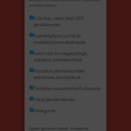
személyautókhoz
0-24 órás, valós idejű GPS
járműkövetés
Számítógépes portál és
mobiltelefonos alkalmazás
Üzleti célú és magánjellegű
utazások szétválasztása
Részletes járműhasználati
jelentések, kimutatások
Térképen visszanézhető utazások
Távoli járműblokkolás
Pánikgomb
Egyedi igényekre szabott, innovatív és