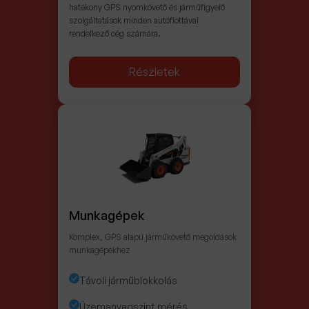
hatékony GPS nyomkövető és járműfigyelő
szolgáltatások minden autóflottával
rendelkező cég számára.
Részletek
Munkagépek
Komplex, GPS alapú járműkövető megoldások
munkagépekhez
Távoli járműblokkolás
Üzemanyagszint mérés