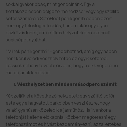
sokkal gyakoribbak, mint gondolnánk. Egy a
flottakezelésben dolgozó menedzser vagy egy szállító
sofőr számára a SafeFleet pánikgomb éppen ezért
nem egy felesleges kiadás, hanem akár egy olyan
eszköz is lehet, ami kritikus helyzetekben azonnali
segítséget nyújthat.
"Minek pánikgomb?" - gondolhatnád, amíg egy napon
nem kerül valódi vészhelyzetbe az egyik sofőröd.
Lássunk néhány további érvet is, hogy a cikk végére ne
maradjanak kérdésid.
Vészhelyzetben minden másodperc számít
Képzeljük el a következő helyzetet: egy szállító sofőr
este egy elhagyatott parkolóban veszi észre, hogy
valaki gyanúsan közeledik a járműhöz. Ha ilyenkor a
telefonját kellene előkapnia, közben megkeresni egy
telefonszámot és hívást kezdeményezni, azzal értékes