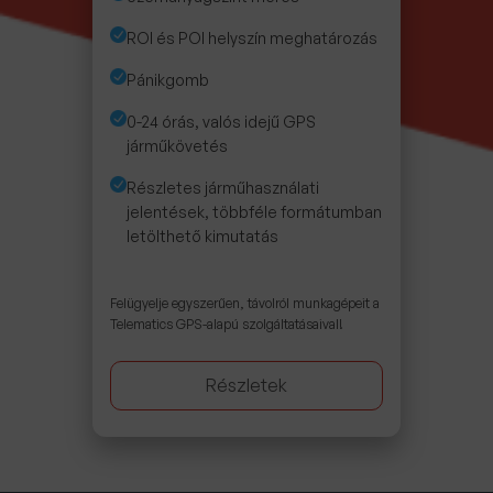
ROI és POI helyszín meghatározás
Pánikgomb
0-24 órás, valós idejű GPS
járműkövetés
Részletes járműhasználati
jelentések, többféle formátumban
letölthető kimutatás
Felügyelje egyszerűen, távolról munkagépeit a
Telematics GPS-alapú szolgáltatásaival!
Részletek