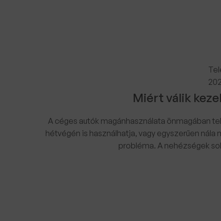
Tel
202
Miért válik kez
A céges autók magánhasználata önmagában teljes
hétvégén is használhatja, vagy egyszerűen nála
probléma. A nehézségek sok