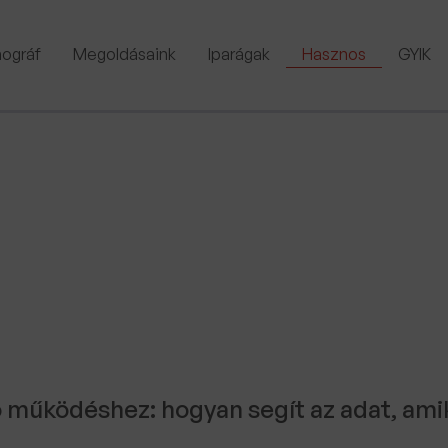
ográf
Megoldásaink
Iparágak
Hasznos
GYIK
ló működéshez: hogyan segít az adat, ami