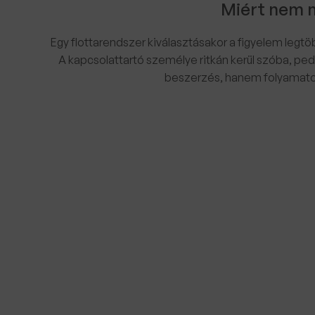
Miért nem m
Egy flottarendszer kiválasztásakor a figyelem legtöb
A kapcsolattartó személye ritkán kerül szóba, p
beszerzés, hanem folyamato