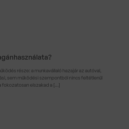
magánhasználata?
ködés része: a munkavállaló hazajár az autóval,
ási, sem működési szempontból nincs feltétlenül
 fokozatosan elszakad a […]