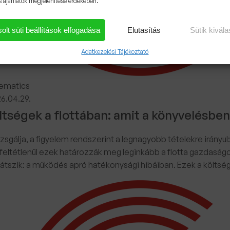
s ajánlatok megjelenítése érdekében.
olt süti beállítások elfogadása
Elutasítás
Sütik kivál
Adatkezelési Tájékoztató
ematics
6.04.29.
ltségek a flottában: amit a könyvelésbe
izsgálja, a figyelem rendszerint a legnagyobb tételekre irányul:
eltétlenül ezek határozzák meg leginkább a flotta gazdaságo
m látszik: a működés apró hatékonysági hibáiban. Ezek a költs