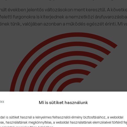
últ években jelentős változásokon ment keresztül. A következő
feletti furgonokra is kiterjednek a nemzetközi árufuvarozásban.
ek tűnik, valójában azonban a működés egészét érinti. Mi vá
Mi is sütiket használunk
dal is sütiket használ a kényelmes felhasználói élmény biztosításához, a weboldal
se, használatának megkönnyítése, a weboldal használatának elemzésével történő fe