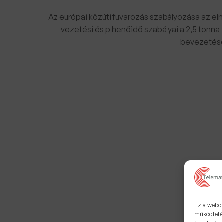
Az európai közúti fuvarozás szabályozása az elm
vezetési és pihenőidő szabályai a 2,5 tonna 
bevezetésén
Ez a webol
működteté