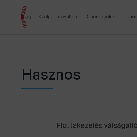
Szolgáltatóváltás
Csomagok
Tach
Hasznos
Flottakezelés válságál