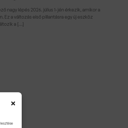
 nagy lépés 2026. július 1-jén érkezik, amikor a
 Ez a változás első pillantásra egy új eszköz
ltozik a […]
jlesztése