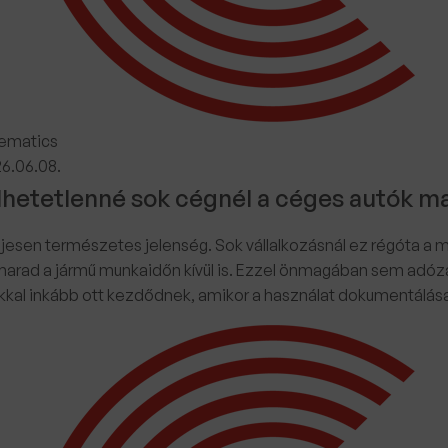
ematics
6.06.08.
elhetetlenné sok cégnél a céges autók 
en természetes jelenség. Sok vállalkozásnál ez régóta a mű
 marad a jármű munkaidőn kívül is. Ezzel önmagában sem adóz
kal inkább ott kezdődnek, amikor a használat dokumentálása