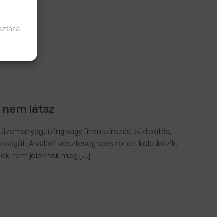
asztása
n nem látsz
 üzemanyag, lízing vagy finanszírozás, biztosítás,
sságát. A valódi veszteség sokszor ott keletkezik,
égek nem jelennek meg […]