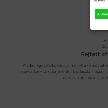
és releván
A javas
Tel
202
Rejtett kö
Amikor egy vállalkozás a járműflotta költségeit v
szerviz. Ezek valóban jelentős kiadások, mégsem f
ahol első pillantásra ne