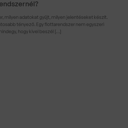
rendszernél?
r, milyen adatokat gyűjt, milyen jelentéseket készít.
ntosabb tényező. Egy flottarendszer nem egyszeri
degy, hogy kivel beszél […]