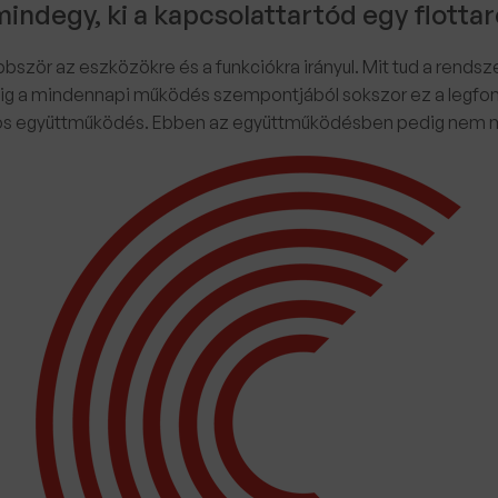
indegy, ki a kapcsolattartód egy flotta
bször az eszközökre és a funkciókra irányul. Mit tud a rendsze
edig a mindennapi működés szempontjából sokszor ez a legfo
s együttműködés. Ebben az együttműködésben pedig nem min