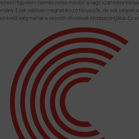
vezetői figyelem természetes módon a nagy számokra irányul.
lomány. Ezek valóban meghatározó tényezők, de sok cégnél v
m kerül elég hamar a vezetői döntések középpontjába. Ez a f