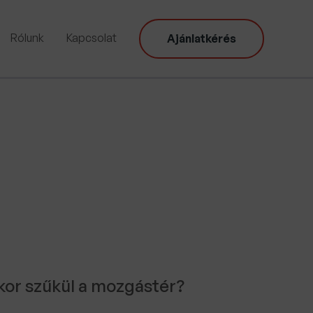
Rólunk
Kapcsolat
Ajánlatkérés
kor szűkül a mozgástér?