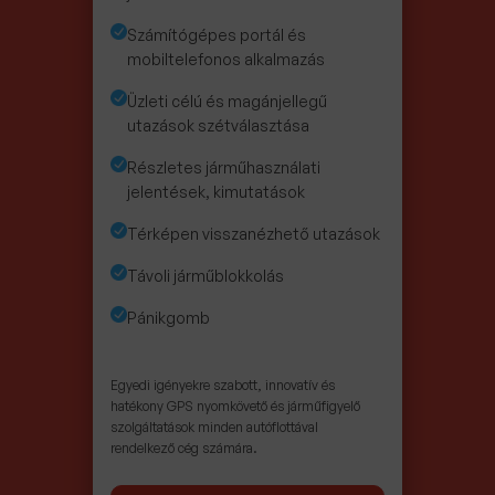
Számítógépes portál és
mobiltelefonos alkalmazás
Üzleti célú és magánjellegű
utazások szétválasztása
Részletes járműhasználati
jelentések, kimutatások
Térképen visszanézhető utazások
Távoli járműblokkolás
Pánikgomb
Egyedi igényekre szabott, innovatív és
hatékony GPS nyomkövető és járműfigyelő
szolgáltatások minden autóflottával
rendelkező cég számára.