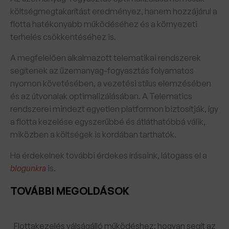
költségmegtakarítást eredményez, hanem hozzájárul a
flotta hatékonyabb működéséhez és a környezeti
terhelés csökkentéséhez is.
A megfelelően alkalmazott telematikai rendszerek
segítenek az üzemanyag-fogyasztás folyamatos
nyomon követésében, a vezetési stílus elemzésében
és az útvonalak optimalizálásában. A Telematics
rendszerei mindezt egyetlen platformon biztosítják, így
a flotta kezelése egyszerűbbé és átláthatóbbá válik,
miközben a költségek is kordában tarthatók.
Ha érdekelnek további érdekes írásaink, látogass el a
blogunkra
is.
TOVÁBBI MEGOLDÁSOK
Flottakezelés válságálló működéshez: hogyan segít az