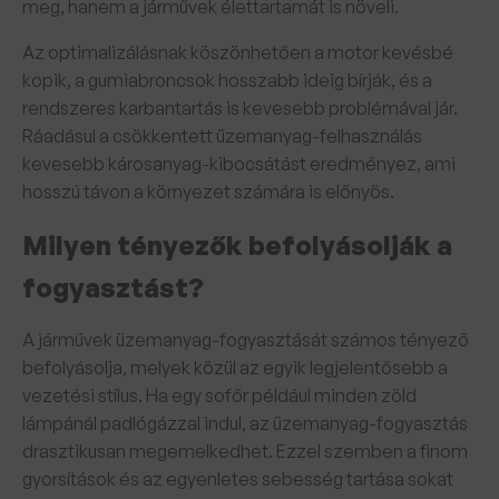
meg, hanem a járművek élettartamát is növeli.
Az optimalizálásnak köszönhetően a motor kevésbé
kopik, a gumiabroncsok hosszabb ideig bírják, és a
rendszeres karbantartás is kevesebb problémával jár.
Ráadásul a csökkentett üzemanyag-felhasználás
kevesebb károsanyag-kibocsátást eredményez, ami
hosszú távon a környezet számára is előnyös.
Milyen tényezők befolyásolják a
fogyasztást?
A járművek üzemanyag-fogyasztását számos tényező
befolyásolja, melyek közül az egyik legjelentősebb a
vezetési stílus. Ha egy sofőr például minden zöld
lámpánál padlógázzal indul, az üzemanyag-fogyasztás
drasztikusan megemelkedhet. Ezzel szemben a finom
gyorsítások és az egyenletes sebesség tartása sokat