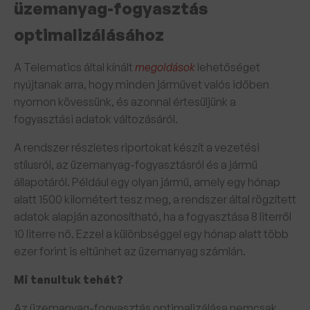
üzemanyag-fogyasztás
optimalizálásához
A Telematics által kínált
megoldások
lehetőséget
nyújtanak arra, hogy minden járművet valós időben
nyomon kövessünk, és azonnal értesüljünk a
fogyasztási adatok változásáról.
A rendszer részletes riportokat készít a vezetési
stílusról, az üzemanyag-fogyasztásról és a jármű
állapotáról. Például egy olyan jármű, amely egy hónap
alatt 1500 kilométert tesz meg, a rendszer által rögzített
adatok alapján azonosítható, ha a fogyasztása 8 literről
10 literre nő. Ezzel a különbséggel egy hónap alatt több
ezer forint is eltűnhet az üzemanyag számlán.
Mi tanultuk tehát?
Az üzemanyag-fogyasztás optimalizálása nemcsak