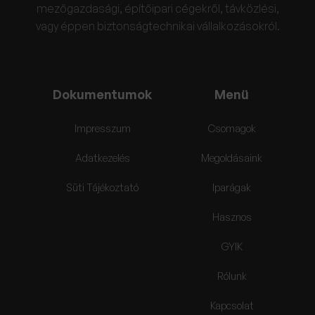
mezőgazdasági, építőipari cégekről, távközlési,
vagy éppen biztonságtechnikai vállalkozásokról.
Dokumentumok
Menü
Impresszum
Csomagok
Adatkezelés
Megoldásaink
Süti Tájékoztató
Iparágak
Hasznos
GYIK
Rólunk
Kapcsolat