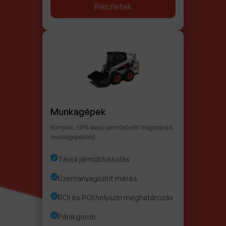
Részletek
Munkagépek
Komplex, GPS alapú járműkövető megoldások
munkagépekhez
Távoli járműblokkolás
Üzemanyagszint mérés
ROI és POI helyszín meghatározás
Pánikgomb