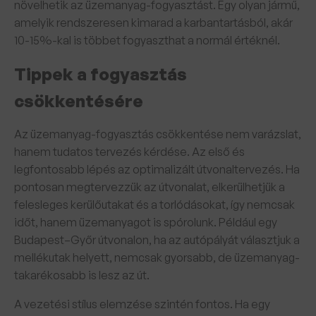
növelhetik az üzemanyag-fogyasztást. Egy olyan jármű,
amelyik rendszeresen kimarad a karbantartásból, akár
10-15%-kal is többet fogyaszthat a normál értéknél.
Tippek a fogyasztás
csökkentésére
Az üzemanyag-fogyasztás csökkentése nem varázslat,
hanem tudatos tervezés kérdése. Az első és
legfontosabb lépés az optimalizált útvonaltervezés. Ha
pontosan megtervezzük az útvonalat, elkerülhetjük a
felesleges kerülőutakat és a torlódásokat, így nemcsak
időt, hanem üzemanyagot is spórolunk. Például egy
Budapest–Győr útvonalon, ha az autópályát választjuk a
mellékutak helyett, nemcsak gyorsabb, de üzemanyag-
takarékosabb is lesz az út.
A vezetési stílus elemzése szintén fontos. Ha egy