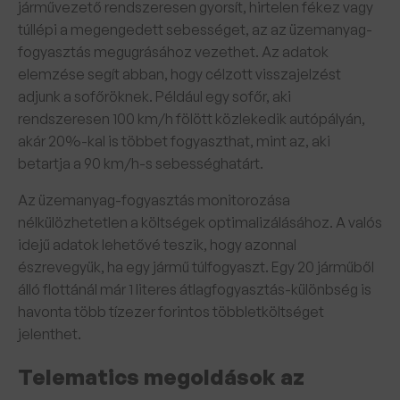
járművezető rendszeresen gyorsít, hirtelen fékez vagy
túllépi a megengedett sebességet, az az üzemanyag-
fogyasztás megugrásához vezethet. Az adatok
elemzése segít abban, hogy célzott visszajelzést
adjunk a sofőröknek. Például egy sofőr, aki
rendszeresen 100 km/h fölött közlekedik autópályán,
akár 20%-kal is többet fogyaszthat, mint az, aki
betartja a 90 km/h-s sebességhatárt.
Az üzemanyag-fogyasztás monitorozása
nélkülözhetetlen a költségek optimalizálásához. A valós
idejű adatok lehetővé teszik, hogy azonnal
észrevegyük, ha egy jármű túlfogyaszt. Egy 20 járműből
álló flottánál már 1 literes átlagfogyasztás-különbség is
havonta több tízezer forintos többletköltséget
jelenthet.
Telematics megoldások az