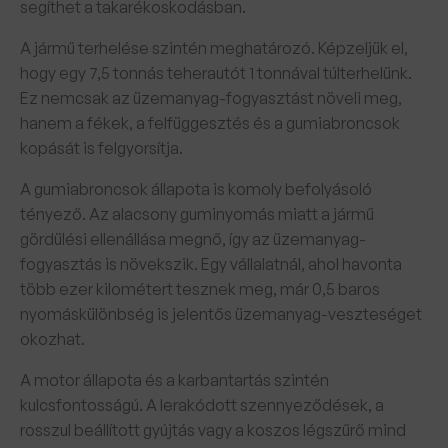
segíthet a takarékoskodásban.
A jármű terhelése szintén meghatározó. Képzeljük el,
hogy egy 7,5 tonnás teherautót 1 tonnával túlterhelünk.
Ez nemcsak az üzemanyag-fogyasztást növeli meg,
hanem a fékek, a felfüggesztés és a gumiabroncsok
kopását is felgyorsítja.
A gumiabroncsok állapota is komoly befolyásoló
tényező. Az alacsony guminyomás miatt a jármű
gördülési ellenállása megnő, így az üzemanyag-
fogyasztás is növekszik. Egy vállalatnál, ahol havonta
több ezer kilométert tesznek meg, már 0,5 baros
nyomáskülönbség is jelentős üzemanyag-veszteséget
okozhat.
A motor állapota és a karbantartás szintén
kulcsfontosságú. A lerakódott szennyeződések, a
rosszul beállított gyújtás vagy a koszos légszűrő mind