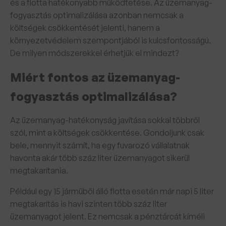
és a flotta hatékonyabb működtetése. Az üzemanyag-
fogyasztás optimalizálása azonban nemcsak a
költségek csökkentését jelenti, hanem a
környezetvédelem szempontjából is kulcsfontosságú.
De milyen módszerekkel érhetjük el mindezt?
Miért fontos az üzemanyag-
fogyasztás optimalizálása?
Az üzemanyag-hatékonyság javítása sokkal többről
szól, mint a költségek csökkentése. Gondoljunk csak
bele, mennyit számít, ha egy fuvarozó vállalatnak
havonta akár több száz liter üzemanyagot sikerül
megtakarítania.
Például egy 15 járműből álló flotta esetén már napi 5 liter
megtakarítás is havi szinten több száz liter
üzemanyagot jelent. Ez nemcsak a pénztárcát kíméli