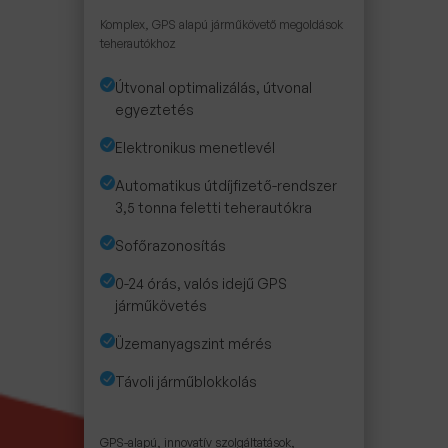
Komplex, GPS alapú járműkövető megoldások
teherautókhoz
Útvonal optimalizálás, útvonal
egyeztetés
Elektronikus menetlevél
Automatikus útdíjfizető-rendszer
3,5 tonna feletti teherautókra
Sofőrazonosítás
0-24 órás, valós idejű GPS
járműkövetés
Üzemanyagszint mérés
Távoli járműblokkolás
GPS-alapú, innovatív szolgáltatások,