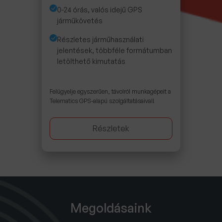
0-24 órás, valós idejű GPS
járműkövetés
Részletes járműhasználati
jelentések, többféle formátumban
letölthető kimutatás
Felügyelje egyszerűen, távolról munkagépeit a
Telematics GPS-alapú szolgáltatásaival!
Részletek
Megoldásaink