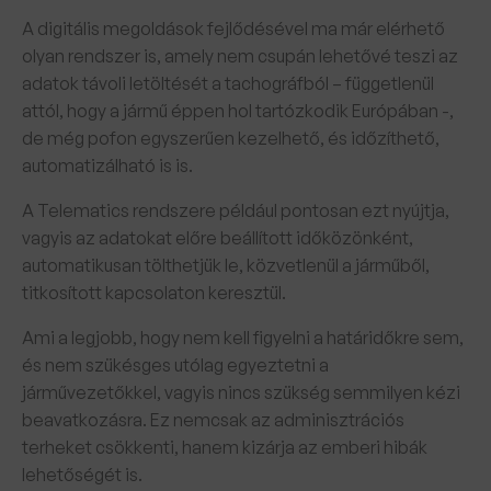
A digitális megoldások fejlődésével ma már elérhető
olyan rendszer is, amely nem csupán lehetővé teszi az
adatok távoli letöltését a tachográfból – függetlenül
attól, hogy a jármű éppen hol tartózkodik Európában -,
de még pofon egyszerűen kezelhető, és időzíthető,
automatizálható is is.
A Telematics rendszere például pontosan ezt nyújtja,
vagyis az adatokat előre beállított időközönként,
automatikusan tölthetjük le, közvetlenül a járműből,
titkosított kapcsolaton keresztül.
Ami a legjobb, hogy nem kell figyelni a határidőkre sem,
és nem szükésges utólag egyeztetni a
járművezetőkkel, vagyis nincs szükség semmilyen kézi
beavatkozásra. Ez nemcsak az adminisztrációs
terheket csökkenti, hanem kizárja az emberi hibák
lehetőségét is.