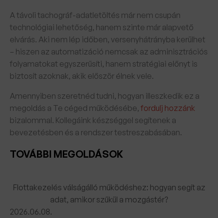
A távoli tachográf-adatletöltés már nem csupán
technológiai lehetőség, hanem szinte már alapvető
elvárás. Aki nem lép időben, versenyhátrányba kerülhet
– hiszen az automatizáció nemcsak az adminisztrációs
folyamatokat egyszerűsíti, hanem stratégiai előnyt is
biztosít azoknak, akik először élnek vele.
Amennyiben szeretnéd tudni, hogyan illeszkedik ez a
megoldás a Te céged működésébe,
fordulj hozzánk
bizalommal. Kollegáink készséggel segítenek a
bevezetésben és a rendszer testreszabásában.
TOVÁBBI MEGOLDÁSOK
Flottakezelés válságálló működéshez: hogyan segít az
adat, amikor szűkül a mozgástér?
2026.06.08.