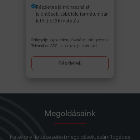
Részletes járműhasználati
jelentések, többféle formátumban
letölthető kimutatás
Felügyelje egyszerűen, távolról munkagépeit a
Telematics GPS-alapú szolgáltatásaival!
Részletek
Megoldásaink
Hatékony flottakezelési megoldások, számítógépes