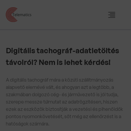
Digitális tachográf-adatletöltés
távolról? Nem is lehet kérdés!
A digitális tachográf mára a közúti szállítmányozás
alapvető elemévé vált, és ahogyan azt a legtöbb, a
szakmában dolgozó cég- és járművezető is jól tudja,
szerepe messze túlmutat az adatrögzítésen, hiszen
ezek az eszközök biztosítják a vezetési és pihenőidők
pontos nyomonkövetését, sőt még az ellenőrzést is a
hatóságok számára.