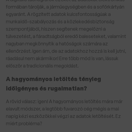
formában tárolják, a járműegységben és a sofőrkártyán
egyaránt. A rögzített adatok kulcsfontosságúak a
munkaidő-szabályozás és a közlekedésbiztonság
szempontjából, hiszen segítenek megelőzni a
túlvezetést, a fáradtságból eredő baleseteket, valamint
nagyban megkönnyítik a hatóságok számára az
ellenőrzést. Igen ám, de az adatokhoz hozzá is kell jutni,
ráadásul nem akármikor! Erre több mód is van, lássuk
először a tradicionális megoldást.
A hagyományos letöltés tényleg
időigényes és rugalmatlan?
A rövid válasz: igen! A hagyományos letöltés mára már
elavult módszer, a legtöbb fuvarozó cég mégis a mai
napig kézi eszközökkel végzi az adatok letöltését. Ez
miért probléma?