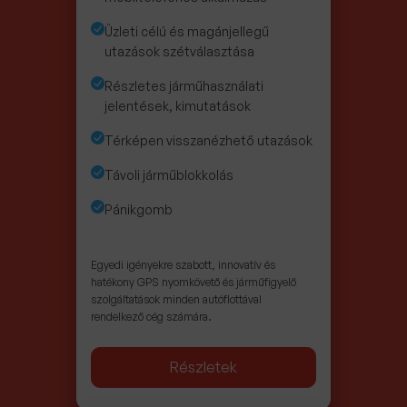
Üzleti célú és magánjellegű
utazások szétválasztása
Részletes járműhasználati
jelentések, kimutatások
Térképen visszanézhető utazások
Távoli járműblokkolás
Pánikgomb
Egyedi igényekre szabott, innovatív és
hatékony GPS nyomkövető és járműfigyelő
szolgáltatások minden autóflottával
rendelkező cég számára.
Részletek