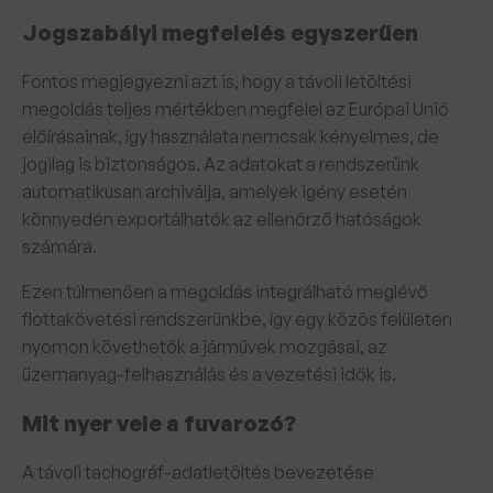
Jogszabályi megfelelés egyszerűen
Fontos megjegyezni azt is, hogy a távoli letöltési
megoldás teljes mértékben megfelel az Európai Unió
előírásainak, így használata nemcsak kényelmes, de
jogilag is biztonságos. Az adatokat a rendszerünk
automatikusan archiválja, amelyek igény esetén
könnyedén exportálhatók az ellenőrző hatóságok
számára.
Ezen túlmenően a megoldás integrálható meglévő
flottakövetési rendszerünkbe, így egy közös felületen
nyomon követhetők a járművek mozgásai, az
üzemanyag-felhasználás és a vezetési idők is.
Mit nyer vele a fuvarozó?
A távoli tachográf-adatletöltés bevezetése