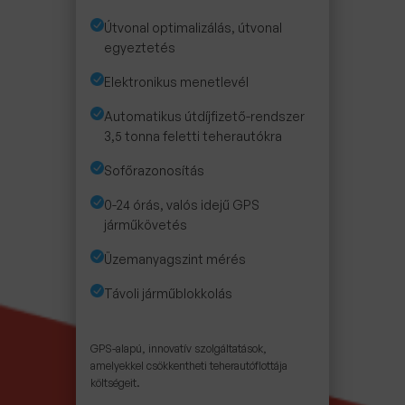
Útvonal optimalizálás, útvonal
egyeztetés
Elektronikus menetlevél
Automatikus útdíjfizető-rendszer
3,5 tonna feletti teherautókra
Sofőrazonosítás
0-24 órás, valós idejű GPS
járműkövetés
Üzemanyagszint mérés
Távoli járműblokkolás
GPS-alapú, innovatív szolgáltatások,
amelyekkel csökkentheti teherautóflottája
költségeit.