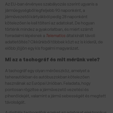
Az EU-ban érvényes szabályozás szerint ugyanis a
járműegységből legfeljebb 90 naponként, a
járművezetői kártyákból pedig 28 naponként
kötelezően le kell tölteni az adatokat. De hogyan
történik mindez a gyakorlatban, és miért számít
forradalmi lépésnek a
Telematics
által kínált távoli
adatletöltés? Cikkünkből többek közt ez is kiderül, de
előbb jöjjön egy kis fogalmi magyarázat.
Mi az a tachográf és mit mérünk vele?
A tachográf egy olyan mérőeszköz, amelyet a
teherautókban és autóbuszokban kötelezően
használnak az Európai Unióban. Feladata, hogy
pontosan rögzítse a járművezető vezetési és
pihenőidejét, valamint a jármű sebességét és megtett
távolságát.
A digitális tachográfok ezeket az adatokat elektronikus