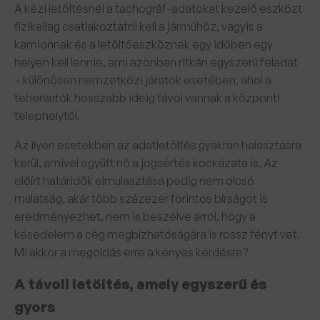
A kézi letöltésnél a tachográf-adatokat kezelő eszközt
fizikailag csatlakoztatni kell a járműhöz, vagyis a
kamionnak és a letöltőeszköznek egy időben egy
helyen kell lennie, ami azonban ritkán egyszerű feladat
– különösen nemzetközi járatok esetében, ahol a
teherautók hosszabb ideig távol vannak a központi
telephelytől.
Az ilyen esetekben az adatletöltés gyakran halasztásra
kerül, amivel együtt nő a jogsértés kockázata is. Az
előírt határidők elmulasztása pedig nem olcsó
mulatság, akár több százezer forintos bírságot is
eredményezhet, nem is beszélve arról, hogy a
késedelem a cég megbízhatóságára is rossz fényt vet.
Mi akkor a megoldás erre a kényes kérdésre?
A távoli letöltés, amely egyszerű és
gyors