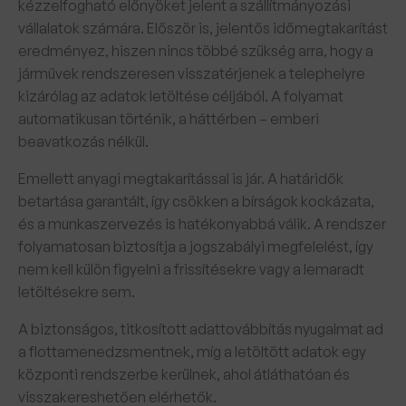
kézzelfogható előnyöket jelent a szállítmányozási
vállalatok számára. Először is, jelentős időmegtakarítást
eredményez, hiszen nincs többé szükség arra, hogy a
járművek rendszeresen visszatérjenek a telephelyre
kizárólag az adatok letöltése céljából. A folyamat
automatikusan történik, a háttérben – emberi
beavatkozás nélkül.
Emellett anyagi megtakarítással is jár. A határidők
betartása garantált, így csökken a bírságok kockázata,
és a munkaszervezés is hatékonyabbá válik. A rendszer
folyamatosan biztosítja a jogszabályi megfelelést, így
nem kell külön figyelni a frissítésekre vagy a lemaradt
letöltésekre sem.
A biztonságos, titkosított adattovábbítás nyugalmat ad
a flottamenedzsmentnek, míg a letöltött adatok egy
központi rendszerbe kerülnek, ahol átláthatóan és
visszakereshetően elérhetők.