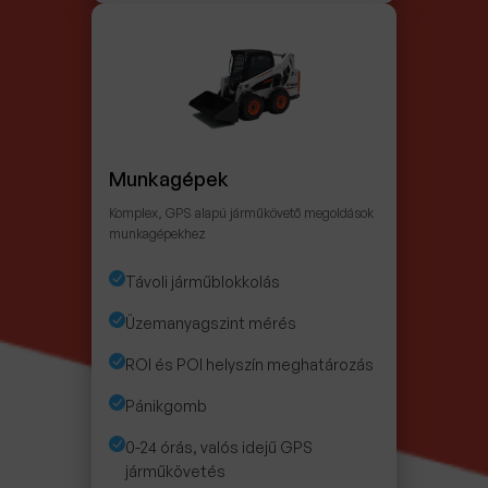
Munkagépek
Komplex, GPS alapú járműkövető megoldások
munkagépekhez
Távoli járműblokkolás
Üzemanyagszint mérés
ROI és POI helyszín meghatározás
Pánikgomb
0-24 órás, valós idejű GPS
járműkövetés