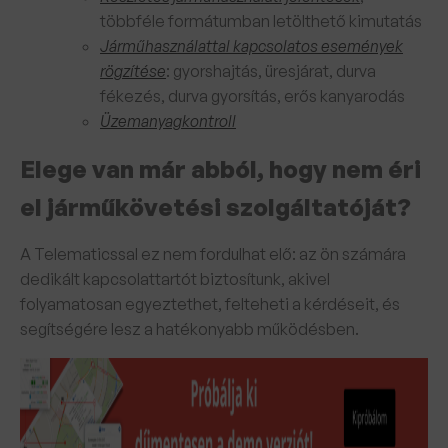
többféle formátumban letölthető kimutatás
Járműhasználattal kapcsolatos események
rögzítése
: gyorshajtás, üresjárat, durva
fékezés, durva gyorsítás, erős kanyarodás
Üzemanyagkontroll
Elege van már abból, hogy nem éri
el járműkövetési szolgáltatóját?
A Telematicssal ez nem fordulhat elő: az ön számára
dedikált kapcsolattartót biztosítunk, akivel
folyamatosan egyeztethet, felteheti a kérdéseit, és
segítségére lesz a hatékonyabb működésben.