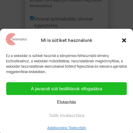
Komplex, GPS alapú járműkövető megoldások
teherautókhoz
Útvonal optimalizálás, útvonal
egyeztetés
Elektronikus menetlevél
Mi is sütiket használunk
Automatikus útdíjfizető-rendszer
3,5 tonna feletti teherautókra
Ez a weboldal is sütiket használ a kényelmes felhasználói élmény
biztosításához, a weboldal működtetése, használatának megkönnyítése, a
Sofőrazonosítás
weboldal használatának elemzésével történő fejlesztése és releváns ajánlatok
megjelenítése érdekében.
0-24 órás, valós idejű GPS
járműkövetés
A javasolt süti beállítások elfogadása
Üzemanyagszint mérés
Elutasítás
Távoli járműblokkolás
Sütik kiválasztása
GPS-alapú, innovatív szolgáltatások,
Adatkezelési Tájékoztató
amelyekkel csökkentheti teherautóflottája