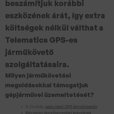
beszámítjuk korábbi
eszközének árát, így extra
költségek nélkül válthat a
Telematics GPS-es
járműkövető
szolgáltatásaira.
Milyen járműkövetési
megoldásokkal támogatjuk
gépjárművei üzemeltetését?
0-24 órás,
valós idejű GPS járműkövetés
Részletes járműhasználati jelentések
,