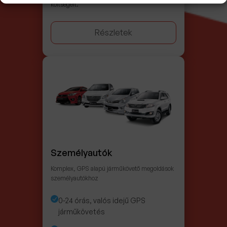
költségeit.
Részletek
Személyautók
Komplex, GPS alapú járműkövető megoldások
személyautókhoz
0-24 órás, valós idejű GPS
járműkövetés