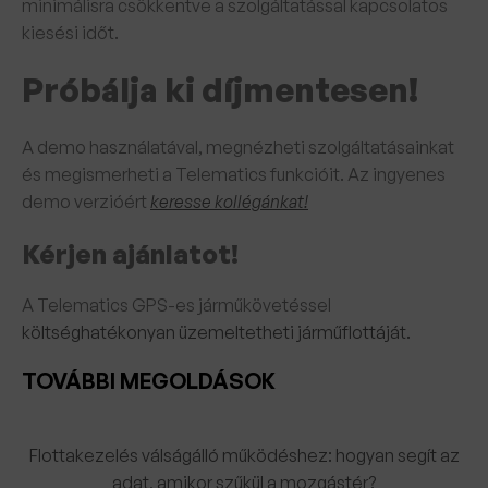
minimálisra csökkentve a szolgáltatással kapcsolatos
kiesési időt.
Próbálja ki díjmentesen!
A demo használatával, megnézheti szolgáltatásainkat
és megismerheti a Telematics funkcióit. Az ingyenes
demo verzióért
keresse kollégánkat!
Kérjen ajánlatot!
A Telematics GPS-es járműkövetéssel
költséghatékonyan üzemeltetheti járműflottáját.
TOVÁBBI MEGOLDÁSOK
Flottakezelés válságálló működéshez: hogyan segít az
adat, amikor szűkül a mozgástér?