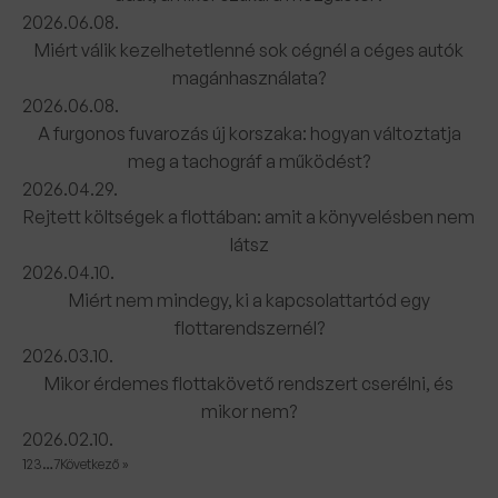
2026.06.08.
Miért válik kezelhetetlenné sok cégnél a céges autók
magánhasználata?
2026.06.08.
A furgonos fuvarozás új korszaka: hogyan változtatja
meg a tachográf a működést?
2026.04.29.
Rejtett költségek a flottában: amit a könyvelésben nem
látsz
2026.04.10.
Miért nem mindegy, ki a kapcsolattartód egy
flottarendszernél?
2026.03.10.
Mikor érdemes flottakövető rendszert cserélni, és
mikor nem?
2026.02.10.
1
2
3
…
7
Következő »