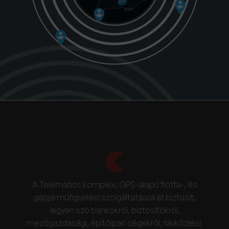
A Telematics komplex, GPS-alapú flotta-, és
gépjárműfigyelési szolgáltatásokat biztosít,
legyen szó bankokról, biztosítókról,
mezőgazdasági, építőipari cégekről, távközlési,