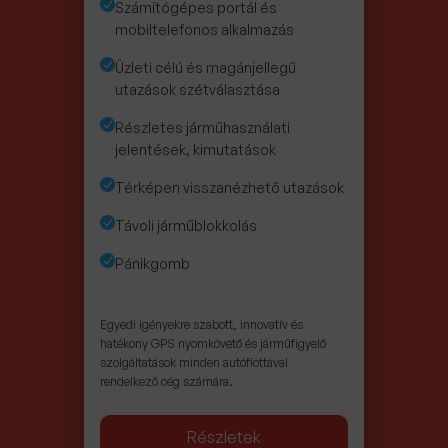
Számítógépes portál és
mobiltelefonos alkalmazás
Üzleti célú és magánjellegű
utazások szétválasztása
Részletes járműhasználati
jelentések, kimutatások
Térképen visszanézhető utazások
Távoli járműblokkolás
Pánikgomb
Egyedi igényekre szabott, innovatív és
hatékony GPS nyomkövető és járműfigyelő
szolgáltatások minden autóflottával
rendelkező cég számára.
Részletek