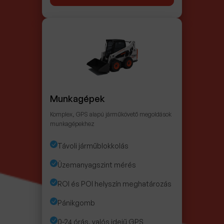
Munkagépek
Komplex, GPS alapú járműkövető megoldások
munkagépekhez
Távoli járműblokkolás
Üzemanyagszint mérés
ROI és POI helyszín meghatározás
Pánikgomb
0-24 órás, valós idejű GPS