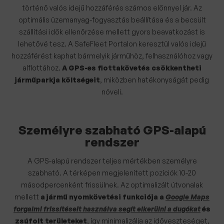
történő valós idejű hozzáférés számos előnnyel jár. Az
optimális üzemanyag-fogyasztás beállítása és a becsült
szállítási idők ellenőrzése mellett gyors beavatkozást is
lehetővé tesz. A SafeFleet Portalon keresztül valós idejű
hozzáférést kaphat bármelyik járműhöz, felhasználóhoz vagy
alflottához.
A GPS-es flottakövetés csökkentheti
járműparkja költségeit
, miközben hatékonyságát pedig
növeli.
Személyre szabható GPS-alapú
rendszer
A GPS-alapú rendszer teljes mértékben személyre
szabható. A térképen megjelenített pozíciók 10-20
másodpercenként frissülnek. Az optimalizált útvonalak
mellett
a jármű nyomkövetési funkciója a
Google Maps
forgalmi frissítéseit használva segít elkerülni a dugókat
és
zsúfolt területeket
, így minimalizálja az időveszteséget,