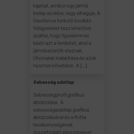
kaphat, amikor egy jármű
belép azokba, vagy elhagyja. A
Geofence funkció további
felügyeletet tesz lehetővé
azáltal, hogy figyelemmel
kíséri azt a területet, ahol a
járművezetők utaznak.
Útvonalak kialakítása és azok
nyomon követése A […]
Sebesség adatlap
Sebességprofil grafikus
ábrázolása A
sebességadatlap grafikus
ábrázolásával és a flotta
tevékenységének
összefoglaló elemzésével