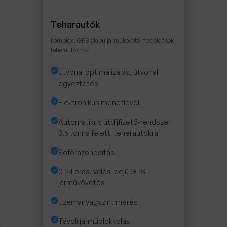
Teharautók
Komplex, GPS alapú járműkövető megoldások
teherautókhoz
Útvonal optimalizálás, útvonal
egyeztetés
Elektronikus menetlevél
Automatikus útdíjfizető-rendszer
3,5 tonna feletti teherautókra
Sofőrazonosítás
0-24 órás, valós idejű GPS
járműkövetés
Üzemanyagszint mérés
Távoli járműblokkolás