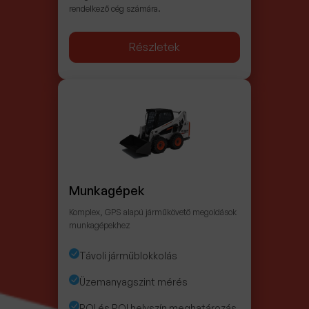
rendelkező cég számára.
Részletek
Munkagépek
Komplex, GPS alapú járműkövető megoldások
munkagépekhez
Távoli járműblokkolás
Üzemanyagszint mérés
ROI és POI helyszín meghatározás