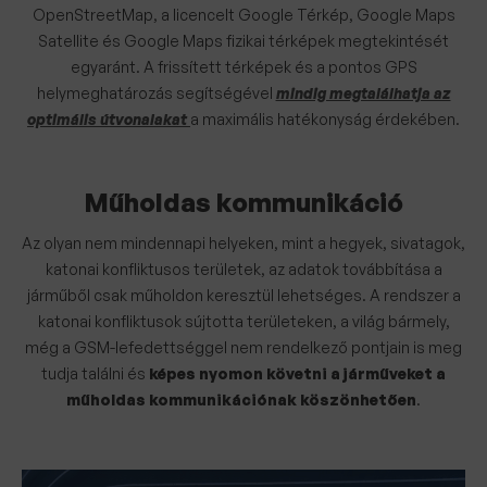
OpenStreetMap, a licencelt Google Térkép, Google Maps
Satellite és Google Maps fizikai térképek megtekintését
egyaránt. A frissített térképek és a pontos GPS
helymeghatározás segítségével
mindig megtalálhatja az
optimális útvonalakat
a maximális hatékonyság érdekében.
Műholdas kommunikáció
Az olyan nem mindennapi helyeken, mint a hegyek, sivatagok,
katonai konfliktusos területek, az adatok továbbítása a
járműből csak műholdon keresztül lehetséges. A rendszer a
katonai konfliktusok sújtotta területeken, a világ bármely,
még a GSM-lefedettséggel nem rendelkező pontjain is meg
tudja találni és
képes nyomon követni a járműveket a
műholdas kommunikációnak köszönhetően
.