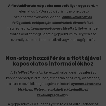
A flottakövetés még soha nem volt ilyen egyszerű.
A
Telematics GPS-alapú gépjármű nyomkövető
szolgáltatásával valós időben,
online követheti és
felügyelheti autóparkját
,
ellenőrizheti útvonalaikat
,
megnézheti az
üzemanyag-fogyasztásaikat
, illetve minden
fontos adatot megtudhat a gépjárműveiről, legyen szó
személyautókról, teherautókról vagy munkagépekről.
Non-stop hozzáférés a flottájával
kapcsolatos információkhoz
A
SafeFleet Portalon
keresztül valós idejű hozzáférést
kaphat bármelyik járműhöz, felhasználóhoz vagy alflottához,
az aktuális pozíciók segítségével mindent
nyomon követhet a
térképen, illetve megnézheti a közelmúltbeli
tevékenységeket
is.
A gépjárművek GPS-es felügyelete és az autók adataihoz