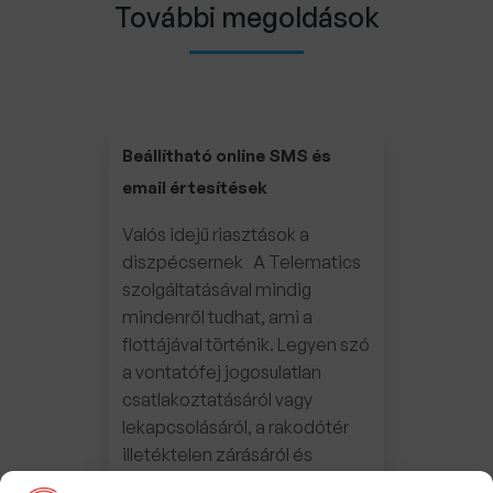
További megoldások
Beállítható online SMS és
email értesítések
Valós idejű riasztások a
diszpécsernek A Telematics
szolgáltatásával mindig
mindenről tudhat, ami a
flottájával történik. Legyen szó
a vontatófej jogosulatlan
csatlakoztatásáról vagy
lekapcsolásáról, a rakodótér
illetéktelen zárásáról és
nyitásáról, a járművek előre