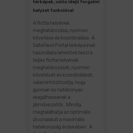
térképek, valós idejű forgalmi
helyzet funkcióval
A flotta helyének
meghatározása, nyomon
követése és koordinálása A
SafeFleet Portal térképeinek
használata lehetővé teszi a
teljes flotta helyének
meghatározását, nyomon
követését és koordinálását,
valamint biztosítja, hogy
gyorsan és hatékonyan
reagálhassanak a
járművezetők. Mindig
megtalálhatja az optimális
útvonalakat a maximális
hatékonyság érdekében A