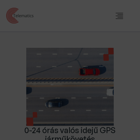
0-24 órás valós idejű GPS
járműkövetés