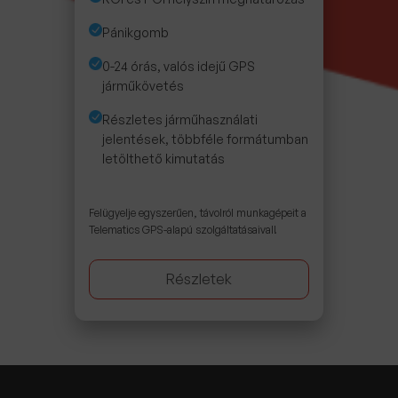
Pánikgomb
0-24 órás, valós idejű GPS
járműkövetés
Részletes járműhasználati
jelentések, többféle formátumban
letölthető kimutatás
Felügyelje egyszerűen, távolról munkagépeit a
Telematics GPS-alapú szolgáltatásaival!
Részletek