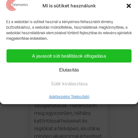
beállított Geofence
Mi is sütiket használunk
területeken és ellenőrzési
pontokon történő
Ez a weboldal is sütiket használ a kényelmes felhasználói élmény
áthaladásáról, illetve a nem
biztosításához, a weboldal működtetése, használatának megkönnyítése, a
weboldal használatának elemzésével történő fejlesztése és releváns ajánlatok
mindennapi eseményekről
megjelenítése érdekében.
mind riasztást kap, amelyeket
a rendszer automatikusan
A javasolt süti beállítások elfogadása
továbbít SMS-ben […]
Elutasítás
ROI és POI helyszín
Sütik kiválasztása
meghatározás
Adatkezelési Tájékoztató
POI és Geofence
szolgáltatások Határozzon
meg egyszerűen, néhány
kattintással helyeket és
régiókat a térképen, és utána
minden alkalommal értesítést