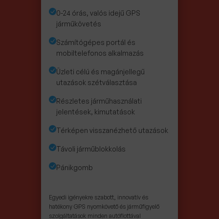
0-24 órás, valós idejű GPS
járműkövetés
Számítógépes portál és
mobiltelefonos alkalmazás
Üzleti célú és magánjellegű
utazások szétválasztása
Részletes járműhasználati
jelentések, kimutatások
Térképen visszanézhető utazások
Távoli járműblokkolás
Pánikgomb
Egyedi igényekre szabott, innovatív és
hatékony GPS nyomkövető és járműfigyelő
szolgáltatások minden autóflottával