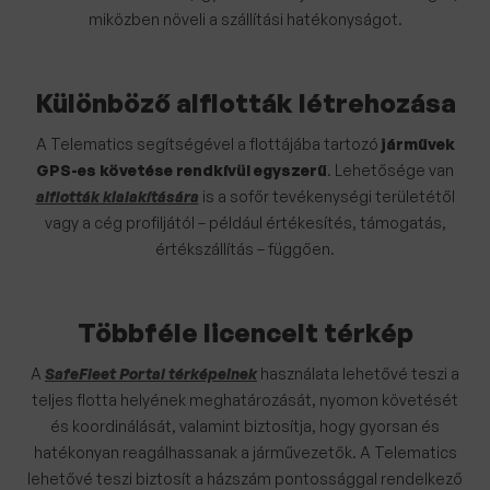
miközben növeli a szállítási hatékonyságot.
Különböző alflották létrehozása
A Telematics segítségével a flottájába tartozó
járművek
GPS-es követése rendkívül egyszerű
. Lehetősége van
alflották kialakítására
is a sofőr tevékenységi területétől
vagy a cég profiljától – például értékesítés, támogatás,
értékszállítás – függően.
Többféle licencelt térkép
A
SafeFleet Portal térképeinek
használata lehetővé teszi a
teljes flotta helyének meghatározását, nyomon követését
és koordinálását, valamint biztosítja, hogy gyorsan és
hatékonyan reagálhassanak a járművezetők. A Telematics
lehetővé teszi biztosít a házszám pontossággal rendelkező