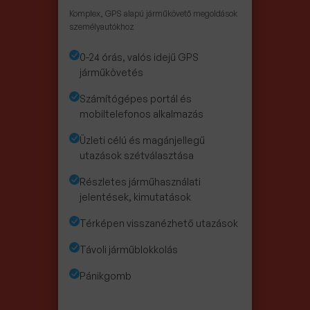
Komplex, GPS alapú járműkövető megoldások
személyautókhoz
0-24 órás, valós idejű GPS
járműkövetés
Számítógépes portál és
mobiltelefonos alkalmazás
Üzleti célú és magánjellegű
utazások szétválasztása
Részletes járműhasználati
jelentések, kimutatások
Térképen visszanézhető utazások
Távoli járműblokkolás
Pánikgomb