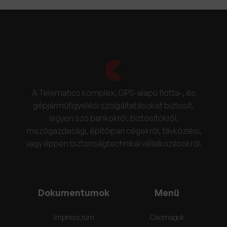
A Telematics komplex, GPS-alapú flotta-, és
gépjárműfigyelési szolgáltatásokat biztosít,
legyen szó bankokról, biztosítókról,
mezőgazdasági, építőipari cégekről, távközlési,
vagy éppen biztonságtechnikai vállalkozásokról.
Dokumentumok
Menü
Impresszum
Csomagok