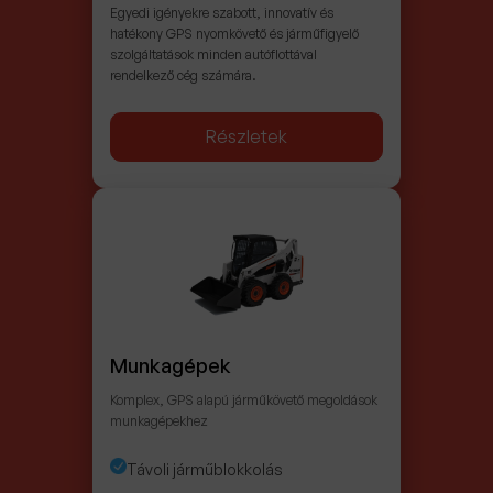
Egyedi igényekre szabott, innovatív és
hatékony GPS nyomkövető és járműfigyelő
szolgáltatások minden autóflottával
rendelkező cég számára.
Részletek
Munkagépek
Komplex, GPS alapú járműkövető megoldások
munkagépekhez
Távoli járműblokkolás