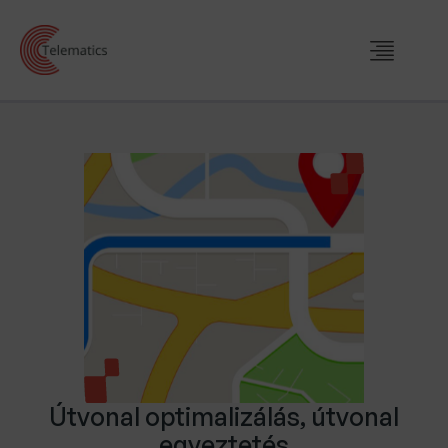
Útvonal optimalizálás, útvonal
egyeztetés