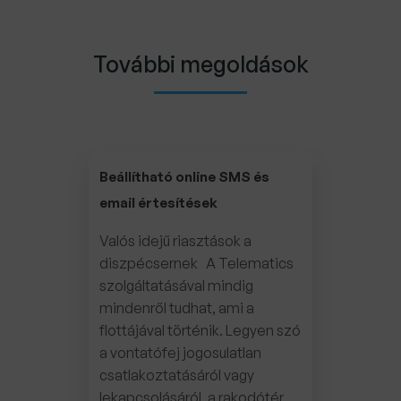
További megoldások
Beállítható online SMS és
email értesítések
Valós idejű riasztások a
diszpécsernek A Telematics
szolgáltatásával mindig
mindenről tudhat, ami a
flottájával történik. Legyen szó
a vontatófej jogosulatlan
csatlakoztatásáról vagy
lekapcsolásáról, a rakodótér