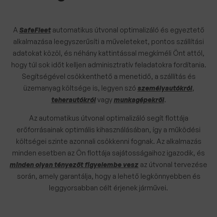
A
SafeFleet
automatikus útvonal optimalizáló és egyeztető
alkalmazása leegyszerűsíti a műveleteket, pontos szállítási
adatokat közöl, és néhány kattintással megkíméli Önt attól,
hogy túl sok időt kelljen adminisztratív feladatokra fordítania.
Segítségével csökkenthető a menetidő, a szállítás és
üzemanyag költsége is, legyen szó
személyautókról
,
teherautókról
vagy
munkagépekről
.
Az automatikus útvonal optimalizáló segít flottája
erőforrásainak optimális kihasználásában, így a működési
költségei szinte azonnali csökkenni fognak. Az alkalmazás
minden esetben az Ön flottája sajátosságaihoz igazodik, és
minden olyan tényezőt figyelembe vesz
az útvonal tervezése
során, amely garantálja, hogy a lehető legkönnyebben és
leggyorsabban célt érjenek járművei.