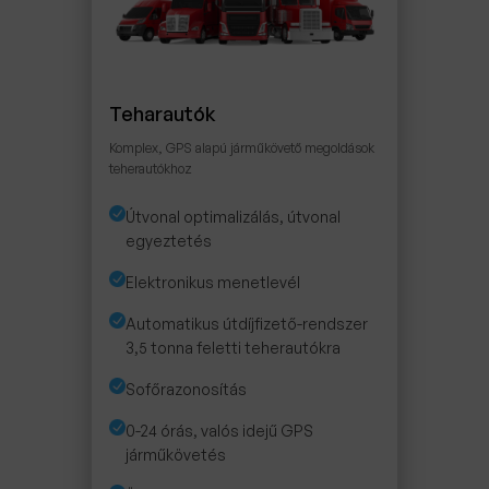
Teharautók
Komplex, GPS alapú járműkövető megoldások
teherautókhoz
Útvonal optimalizálás, útvonal
egyeztetés
Elektronikus menetlevél
Automatikus útdíjfizető-rendszer
3,5 tonna feletti teherautókra
Sofőrazonosítás
0-24 órás, valós idejű GPS
járműkövetés