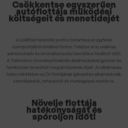
Csökkentse egyszerűen
autóflottája működési
költségeit és menetidejét
A szállítási határidők pontos betartása az ügyfelek
szempontjából rendkívül fontos. Felejtse el az unalmas
adminisztratív és útvonaltervezési teendőkre fordított időt!
A Telematics útvonaloptimalizáló alkalmazásával gyorsan és
hatékonyan tervezheti meg járműveinek útjait. Az alkalmazás
teljes mértékben az Ön flottájának igényeihez alkalmazkodik,
személyautók, teherautók és munkagépek esetén is.
Növelje flottája
hatékonyságát és
spóroljon időt!