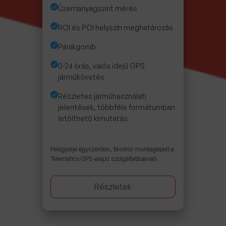
Üzemanyagszint mérés
ROI és POI helyszín meghatározás
Pánikgomb
0-24 órás, valós idejű GPS
járműkövetés
Részletes járműhasználati
jelentések, többféle formátumban
letölthető kimutatás
Felügyelje egyszerűen, távolról munkagépeit a
Telematics GPS-alapú szolgáltatásaival!
Részletek