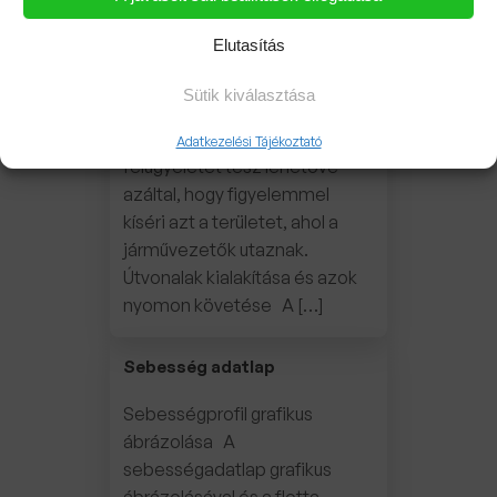
régiókat a térképen, és utána
Elutasítás
minden alkalommal értesítést
kaphat, amikor egy jármű
Sütik kiválasztása
belép azokba, vagy elhagyja. A
Geofence funkció további
Adatkezelési Tájékoztató
felügyeletet tesz lehetővé
azáltal, hogy figyelemmel
kíséri azt a területet, ahol a
járművezetők utaznak.
Útvonalak kialakítása és azok
nyomon követése A […]
Sebesség adatlap
Sebességprofil grafikus
ábrázolása A
sebességadatlap grafikus
ábrázolásával és a flotta