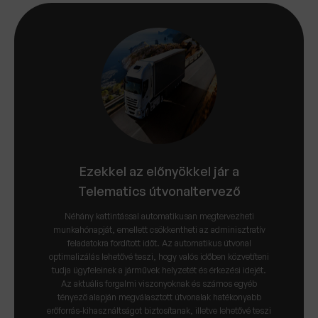
Ezekkel az előnyökkel jár a
Telematics útvonaltervező
Néhány kattintással automatikusan megtervezheti
munkahónapját, emellett csökkentheti az adminisztratív
feladatokra fordított időt. Az automatikus útvonal
optimalizálás lehetővé teszi, hogy valós időben közvetíteni
tudja ügyfeleinek a járművek helyzetét és érkezési idejét.
Az aktuális forgalmi viszonyoknak és számos egyéb
tényező alapján megválasztott útvonalak hatékonyabb
erőforrás-kihasználtságot biztosítanak, illetve lehetővé teszi