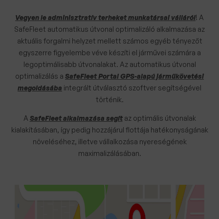
Vegyen le adminisztratív terheket munkatársai válláról
! A
SafeFleet automatikus útvonal optimalizáló alkalmazása az
aktuális forgalmi helyzet mellett számos egyéb tényezőt
egyszerre figyelembe véve készíti el járművei számára a
legoptimálisabb útvonalakat.
Az automatikus útvonal
optimalizálás a
SafeFleet Portal GPS-alapú járműkövetési
megoldásába
integrált útválasztó szoftver segítségével
történik.
A
SafeFleet alkalmazása segít
az optimális útvonalak
kialakításában, így pedig hozzájárul flottája hatékonyságának
növeléséhez, illetve vállalkozása nyereségének
maximalizálásában.