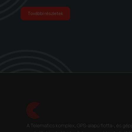
További részletek
A Telematics komplex, GPS-alapú flotta-, és gép