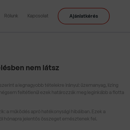
Rólunk
Kapcsolat
Ajánlatkérés
elésben nem látsz
dszerint a legnagyobb tételekre irányul: üzemanyag, lízing
, mégsem feltétlenül ezek határozzák meg leginkább a flotta
szik: a működés apró hatékonysági hibáiban. Ezek a
ól hónapra jelentős összeget emésztenek fel.