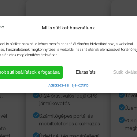
Mi is sütiket használunk
dal is sütiket használ a kényelmes felhasználói élmény biztosításához, a weboldal
se, használatának megkönnyítése, a weboldal használatának elemzésével történő fe
s ajánlatok megjelenítése érdekében.
Mun
Személyautók
olt süti beállítások elfogadása
Elutasítás
Sütik kivál
Komplex,
űkövető
Komplex, GPS alapú járműkövető
megoldá
oz
megoldások személyautókhoz
Adatkezelési Tájékoztató
Távol
s,
0-24 órás, valós idejű GPS
járműkövetés
Üzem
evél
Számítógépes portál és
ROI é
mobiltelefonos alkalmazás
megh
ető-
letti
Üzleti célú és magánjellegű