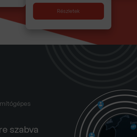
Részletek
zámítógépes
ire szabva