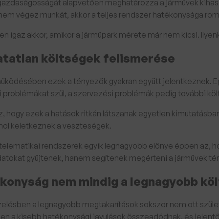
 gazdaságosságát alapvetően meghatározza a járművek kihasz
em végez munkát, akkor a teljes rendszer hatékonysága roml
en igaz akkor, amikor a járműpark mérete már nem kicsi. Ily
atatlan költségek felismerése
működésében ezek a tényezők gyakran együtt jelentkeznek. Egy 
 problémákat szül, a szervezési problémák pedig további köl
az, hogy ezek a hatások ritkán látszanak egyetlen kimutatásba
 hol keletkeznek a veszteségek.
telematikai rendszerek egyik legnagyobb előnye éppen az, h
atokat gyűjtenek, hanem segítenek megérteni a járművek tén
konyság nem mindig a legnagyobb köl
zelésben a legnagyobb megtakarítások sokszor nem ott születn
n a kisebb hatékonysági javulások összeadódnak, és jelen