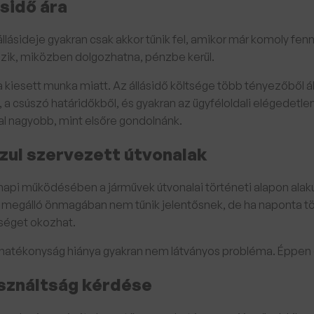
ásidő ára
állásideje gyakran csak akkor tűnik fel, amikor már komoly fe
zik, miközben dolgozhatna, pénzbe kerül.
kiesett munka miatt. Az állásidő költsége több tényezőből ál
, a csúszó határidőkből, és gyakran az ügyféloldali elégedetl
al nagyobb, mint elsőre gondolnánk.
zul szervezett útvonalak
 napi működésében a járművek útvonalai történeti alapon alakul
 megálló önmagában nem tűnik jelentősnek, de ha naponta t
séget okozhat.
hatékonyság hiánya gyakran nem látványos probléma. Éppen 
sználtság kérdése