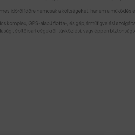
mes időről időre nemcsak a költségeket, hanem a működés e
cs komplex, GPS-alapú flotta-, és gépjárműfigyelési szolgáltat
ági, építőipari cégekről, távközlési, vagy éppen biztonságte