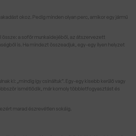
nnakadást okoz. Pedig minden olyan perc, amikor egy jármű
l össze: a sofőr munkaidejéből, az átszervezett
enségből is. Ha mindezt összeadjuk, egy-egy ilyen helyzet
nak ki: „mindig így csináltuk”. Egy-egy kisebb kerülő vagy
öbbször ismétlődik, már komoly többletfogyasztást és
ezért marad észrevétlen sokáig.