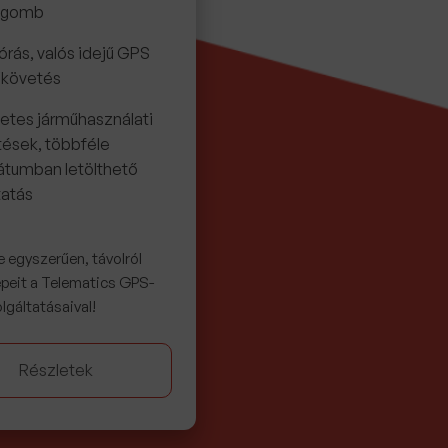
kgomb
órás, valós idejű GPS
űkövetés
etes járműhasználati
tések, többféle
átumban letölthető
tatás
e egyszerűen, távolról
eit a Telematics GPS-
lgáltatásaival!
Részletek