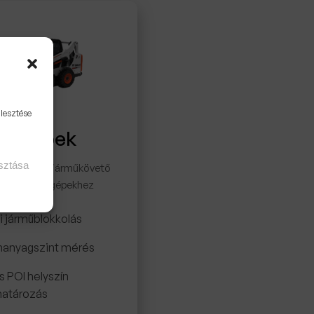
jlesztése
kagépek
asztása
 GPS alapú járműkövető
sok munkagépekhez
i járműblokkolás
anyagszint mérés
s POI helyszín
atározás