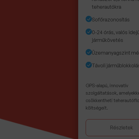
teherautókra
Sofőrazonosítás
0-24 órás, valós ide
járműkövetés
Üzemanyagszint mé
Távoli járműblokkolá
GPS-alapú, innovatív
szolgáltatások, amelyekk
csökkentheti teherautóflo
költségeit.
Részletek