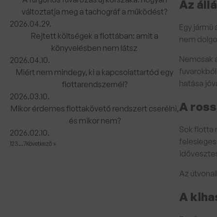
Az áll
változtatja meg a tachográf a működést?
2026.04.29.
Egy jármű 
Rejtett költségek a flottában: amit a
nem dolgo
könyvelésben nem látsz
Nemcsak a 
2026.04.10.
fuvarokból
Miért nem mindegy, ki a kapcsolattartód egy
hatása jóv
flottarendszernél?
2026.03.10.
A ross
Mikor érdemes flottakövető rendszert cserélni,
és mikor nem?
Sok flotta
2026.02.10.
felesleges
1
2
3
…
7
Következő »
időveszte
Az útvonal
A kiha