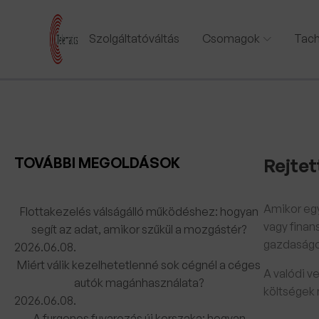
Szolgáltatóváltás
Csomagok
Tach
TOVÁBBI MEGOLDÁSOK
Rejtet
Amikor egy
Flottakezelés válságálló működéshez: hogyan
vagy finan
segít az adat, amikor szűkül a mozgástér?
gazdaságo
2026.06.08.
Miért válik kezelhetetlenné sok cégnél a céges
A valódi v
autók magánhasználata?
költségek 
2026.06.08.
A furgonos fuvarozás új korszaka: hogyan