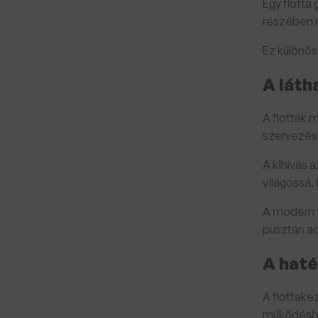
Egy flotta
részében n
Ez különös
A láth
A flották 
szervezési
A kihívás 
világossá,
A modern 
pusztán ad
A haté
A flottake
működésbe