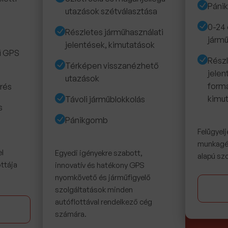
Páni
utazások szétválasztása
0-24 
Részletes járműhasználati
járm
jelentések, kimutatások
jű GPS
Részl
Térképen visszanézhető
jelen
utazások
form
rés
kimu
Távoli járműblokkolás
s
Pánikgomb
Felügyelj
munkagép
el
Egyedi igényekre szabott,
alapú szo
ttája
innovatív és hatékony GPS
nyomkövető és járműfigyelő
szolgáltatások minden
autóflottával rendelkező cég
számára.