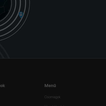
ok
Menü
Csomagok