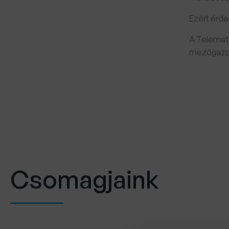
Ezért érde
A Telemati
mezőgazdas
Csomagjaink