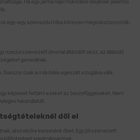
náltsága. Ha egy jármű napi működési idejének jelentős
ik.
enkor egy-egy szervezési hiba könnyen megsokszorozódik.
rosszul szervezett útvonal állásidőt okoz, az állásidő
tségeket generálnak.
n. Sokszor csak a működés egészét vizsgálva válik
ogy képesek feltárni ezeket az összefüggéseket. Nem
yleges használatát.
tségtételeknél dől el
ek, ahol elsőre keresnénk őket. Egy jól szervezett
tős különbséget eredményeznek.