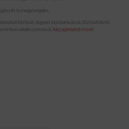
gészét is megvizsgálni.
ásokat biztosít, legyen szó bankokról, biztosítókról,
chnikai vállalkozásokról.
Kérj ajánlatot most!