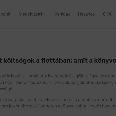
ográf
Megoldásaink
Iparágak
Hasznos
GYIK
t költségek a flottában: amit a könyv
 vállalkozás a járműflotta költségeit vizsgálja, a figyelem ren
szírozás, biztosítás, szerviz. Ezek valóban jelentős kiadások
sságát.
eszteség sokszor ott keletkezik, ahol első pillantásra nem lát
nem jelennek meg külön soron a könyvelésben, mégis hónapr