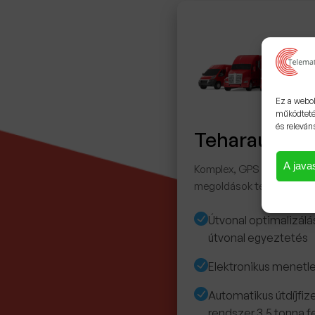
Ez a webol
működteté
és releván
Teharautók
A javas
Komplex, GPS alapú járm
megoldások teherautókh
Útvonal optimalizálá
útvonal egyeztetés
Elektronikus menetl
Automatikus útdíjfiz
rendszer 3,5 tonna fe