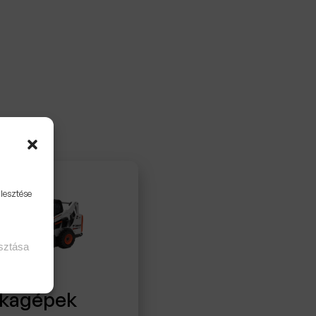
jlesztése
asztása
kagépek