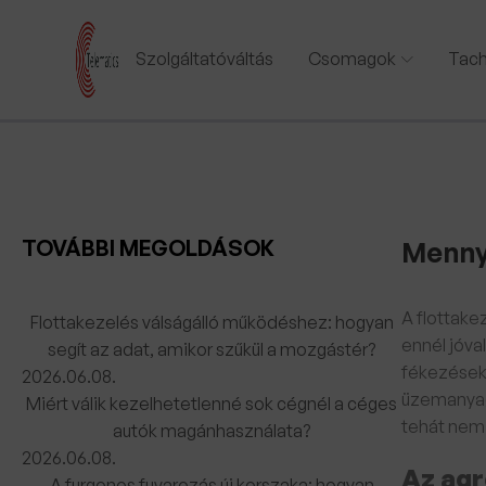
Szolgáltatóváltás
Csomagok
Tach
TOVÁBBI MEGOLDÁSOK
Mennyi
A flottake
Flottakezelés válságálló működéshez: hogyan
ennél jóval
segít az adat, amikor szűkül a mozgástér?
fékezések,
2026.06.08.
üzemanyag-
Miért válik kezelhetetlenné sok cégnél a céges
tehát nem 
autók magánhasználata?
2026.06.08.
Az agr
A furgonos fuvarozás új korszaka: hogyan