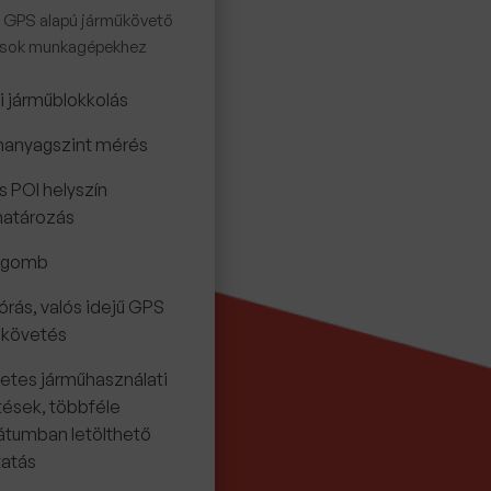
 GPS alapú járműkövető
sok munkagépekhez
i járműblokkolás
anyagszint mérés
s POI helyszín
atározás
kgomb
órás, valós idejű GPS
űkövetés
etes járműhasználati
tések, többféle
átumban letölthető
tatás