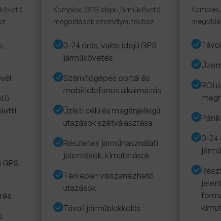
Komplex,
űkövető
Komplex, GPS alapú járműkövető
megoldá
oz
megoldások személyautókhoz
Távol
s,
0-24 órás, valós idejű GPS
járműkövetés
Üzem
evél
Számítógépes portál és
ROI é
mobiltelefonos alkalmazás
megh
ető-
letti
Üzleti célú és magánjellegű
Páni
utazások szétválasztása
0-24 
Részletes járműhasználati
járm
jelentések, kimutatások
jű GPS
Részl
Térképen visszanézhető
jelen
utazások
form
rés
kimu
Távoli járműblokkolás
s