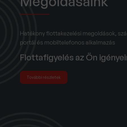
Megoldásaink
Hatékony flottakezelési megoldások, s
portál és mobiltelefonos alkalmazás
Flottafigyelés az Ön igénye
További részletek