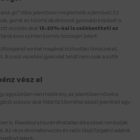
-and-go” stílus jelentősen megterhelik a járművet. Ez
, gumik és futómű alkatrészek gyorsabb kopását is
zott vezetés akár
15–20%-kal is csökkentheti az
lottánál éves szinten komoly összeget jelent.
költségeket vonhat magával: biztosítási önrészeket,
et. A rossz vezetési gyakorlat tehát nem csak a sofőr
pénz vész el
agy egyszerűen nem hatékony, az jelentősen növeli a
gáció sokszor akár több tíz kilométer pluszt jelenthet egy-
 is. Ráadásul a kiszámíthatatlan érkezések rombolják
. Az okos útvonaltervezés és valós idejű forgalmi adatok
yelőnyt jelent.