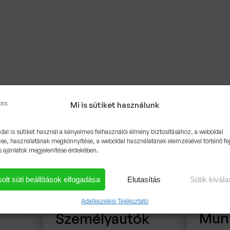
Mi is sütiket használunk
dal is sütiket használ a kényelmes felhasználói élmény biztosításához, a weboldal
se, használatának megkönnyítése, a weboldal használatának elemzésével történő fe
s ajánlatok megjelenítése érdekében.
olt süti beállítások elfogadása
Elutasítás
Sütik kivál
Adatkezelési Tájékoztató
Mun
Személyautók