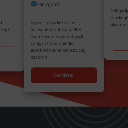
Pánikgomb
Felügyelj
munkagép
el
Egyedi igényekre szabott,
alapú szo
ttája
innovatív és hatékony GPS
nyomkövető és járműfigyelő
szolgáltatások minden
autóflottával rendelkező cég
számára.
Részletek