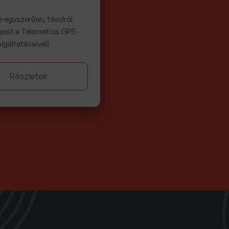
e egyszerűen, távolról
eit a Telematics GPS-
lgáltatásaival!
Részletek