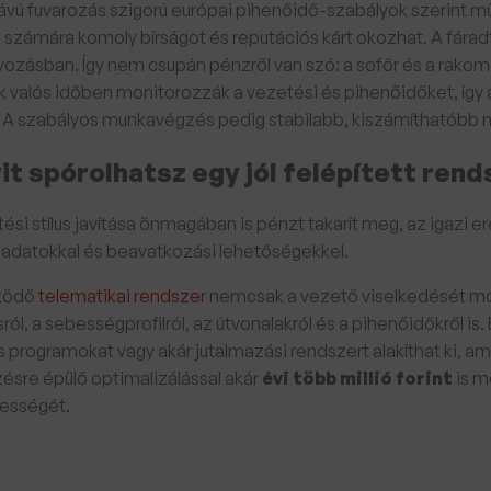
ávú fuvarozás szigorú európai pihenőidő-szabályok szerint műk
s számára komoly bírságot és reputációs kárt okozhat. A fáradt
yozásban. Így nem csupán pénzről van szó: a sofőr és a rako
 valós időben monitorozzák a vezetési és pihenőidőket, így
i. A szabályos munkavégzés pedig stabilabb, kiszámíthatóbb m
t spórolhatsz egy jól felépített rend
tési stílus javítása önmagában is pénzt takarít meg, az igazi e
 adatokkal és beavatkozási lehetőségekkel.
űködő
telematikai rendszer
nemcsak a vezető viselkedését mo
ról, a sebességprofilról, az útvonalakról és a pihenőidőkről is
 programokat vagy akár jutalmazási rendszert alakíthat ki, a
sre épülő optimalizálással akár
évi több millió forint
is m
ességét.