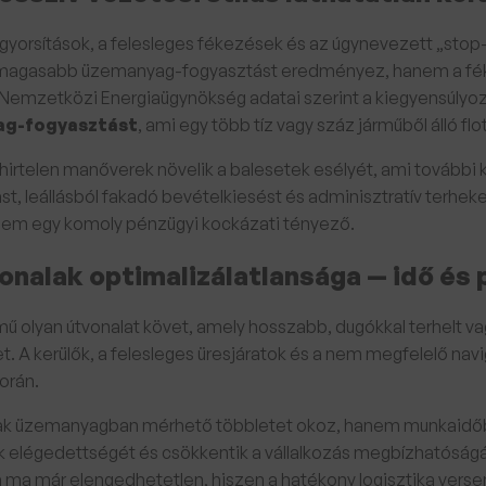
s gyorsítások, a felesleges fékezések és az úgynevezett „stop
agasabb üzemanyag-fogyasztást eredményez, hanem a fékek
Nemzetközi Energiaügynökség adatai szerint a kiegyensúlyo
ag-fogyasztást
, ami egy több tíz vagy száz járműből álló f
 hirtelen manőverek növelik a balesetek esélyét, ami további 
ást, leállásból fakadó bevételkiesést és adminisztratív terhek
anem egy komoly pénzügyi kockázati tényező.
onalak optimalizálatlansága — idő és 
mű olyan útvonalat követ, amely hosszabb, dugókkal terhelt v
t. A kerülők, a felesleges üresjáratok és a nem megfelelő navi
során.
k üzemanyagban mérhető többletet okoz, hanem munkaidőben
k elégedettségét és csökkentik a vállalkozás megbízhatóságát
 ma már elengedhetetlen, hiszen a hatékony logisztika versen