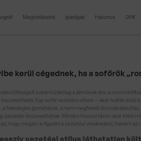
ográf
Megoldásaink
Iparágak
Hasznos
GYIK
be kerül cégednek, ha a sofőrök „ro
zelés költségeit sokan kizárólag a járművek ára, a szervizköl
 összetettebb. Egy sofőr vezetési stílusa — akár tudtán kívül is
 a felesleges gyorsítások, a nem megfelelő útvonalválasztás, 
pazarlás összeadódnak. Mindez hosszú távon akár több millió
az, hogy megéri-e figyelni a vezetési viselkedést, hanem az:
esszív vezetési stílus láthatatlan köl