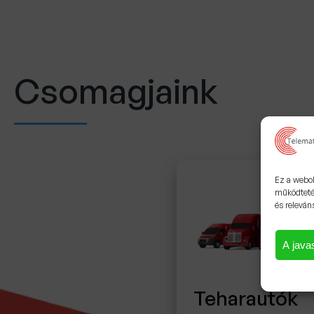
Csomagjaink
Ez a webol
működteté
és releván
A javas
Teharautók