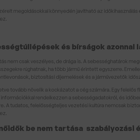
zérelt megoldásokkal könnyedén javítható az időkihasználás
ez.
sségtúllépések és bírságok azonnal 
tás nem csak veszélyes, de drága is. A sebességhatárok megs
sszegekre rúghatnak, ha több jármű érintett egyszerre. Emel
ontlevonások, biztosítási díjemelések és a járművezetők időszak
tve tovább növelik a kockázatot a cég számára. Egy felelős
 információkkal rendelkezzen a sebességadatokról, és időbe
re. A tudatos, felelősségteljes vezetési kultúra nemcsak bi
ez.
nőidők be nem tartása szabályozási é