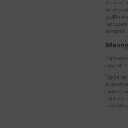
A hosszú t
vállalkozá
szállítmán
rendszerek
alakulna k
Mennyi
Bár a veze
megfelelő
Egy jól m
fogyasztás
motivációs
adatelemzé
eredmény