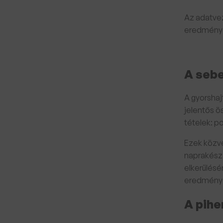
Az adatve
eredmény
A sebe
A gyorshaj
jelentős ö
tételek: p
Ezek közve
naprakész
elkerülésé
eredmény
A pihe