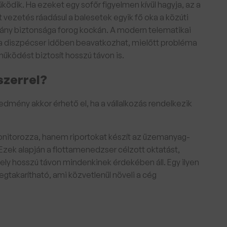
ödik. Ha ezeket egy sofőr figyelmen kívül hagyja, az a
 vezetés ráadásul a balesetek egyik fő oka a közúti
mány biztonsága forog kockán. A modern telematikai
 a diszpécser időben beavatkozhat, mielőtt probléma
űködést biztosít hosszú távon is.
szerrel?
redmény akkor érhető el, ha a vállalkozás rendelkezik
nitorozza, hanem riportokat készít az üzemanyag-
. Ezek alapján a flottamenedzser célzott oktatást,
mely hosszú távon mindenkinek érdekében áll. Egy ilyen
egtakarítható, ami közvetlenül növeli a cég