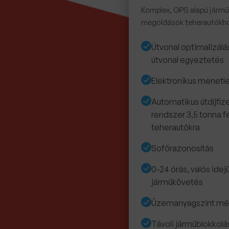
Komplex, GPS alapú járm
megoldások teherautókh
Útvonal optimalizálá
útvonal egyeztetés
Elektronikus menetl
Automatikus útdíjfiz
rendszer 3,5 tonna fe
teherautókra
Sofőrazonosítás
0-24 órás, valós ide
járműkövetés
Üzemanyagszint mé
Távoli járműblokkolá