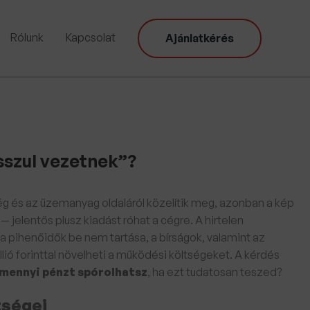
Rólunk
Kapcsolat
Ajánlatkérés
sszul vezetnek”?
tség és az üzemanyag oldaláról közelítik meg, azonban a kép
 — jelentős plusz kiadást róhat a cégre. A hirtelen
a pihenőidők be nem tartása, a bírságok, valamint az
 forinttal növelheti a működési költségeket. A kérdés
mennyi pénzt spórolhatsz
, ha ezt tudatosan teszed?
tségei