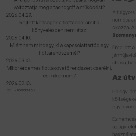
változtatja meg a tachográf a működést?
A túl gyor
2026.04.29.
nemcsak m
Rejtett költségek a flottában: amit a
okozza. A 
könyvelésben nem látsz
üzemany
2026.04.10.
Miért nem mindegy, ki a kapcsolattartód egy
Emellett a
flottarendszernél?
járműjavít
2026.03.10.
stílusa, h
Mikor érdemes flottakövető rendszert cserélni,
és mikor nem?
Az útv
2026.02.10.
1
2
3
…
7
Következő »
Ha egy jár
költségeke
egy fuvar 
Ez nemcsa
az ügyfele
használata