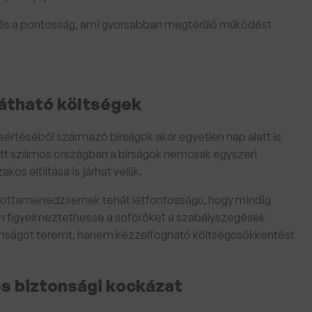
 és a pontosság, ami gyorsabban megtérülő működést
látható költségek
értéséből származó bírságok akár egyetlen nap alatt is
lett számos országban a bírságok nemcsak egyszeri
os eltiltása is járhat velük.
 flottamenedzsernek tehát létfontosságú, hogy mindig
n figyelmeztethesse a sofőröket a szabályszegések
ztonságot teremt, hanem kézzelfogható költségcsökkentést
s biztonsági kockázat