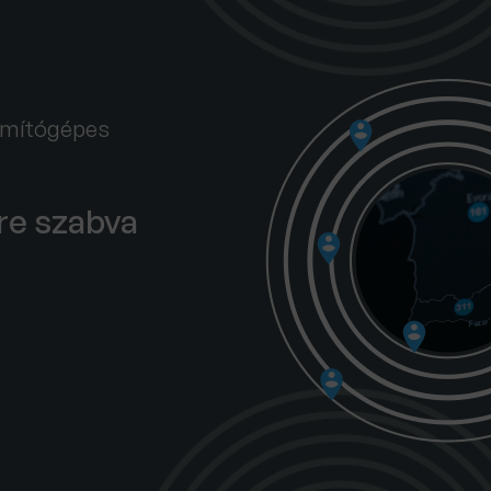
zámítógépes
ire szabva