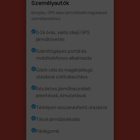
Személyautók
Komplex, GPS alapú járműkövető megoldások
személyautókhoz
0-24 órás, valós idejű GPS
járműkövetés
Számítógépes portál és
mobiltelefonos alkalmazás
Üzleti célú és magánjellegű
utazások szétválasztása
Részletes járműhasználati
jelentések, kimutatások
Térképen visszanézhető utazások
Távoli járműblokkolás
Pánikgomb