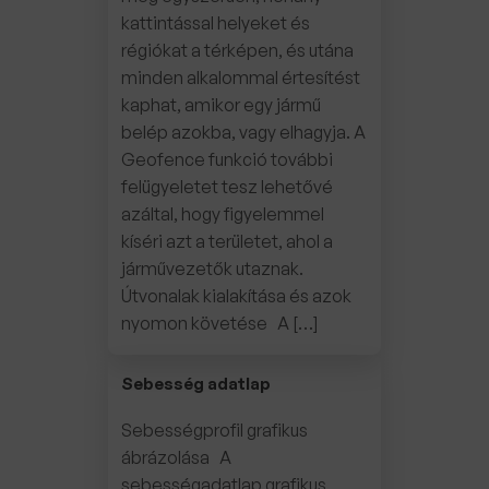
kattintással helyeket és
régiókat a térképen, és utána
minden alkalommal értesítést
kaphat, amikor egy jármű
belép azokba, vagy elhagyja. A
Geofence funkció további
felügyeletet tesz lehetővé
azáltal, hogy figyelemmel
kíséri azt a területet, ahol a
járművezetők utaznak.
Útvonalak kialakítása és azok
nyomon követése A […]
Sebesség adatlap
Sebességprofil grafikus
ábrázolása A
sebességadatlap grafikus