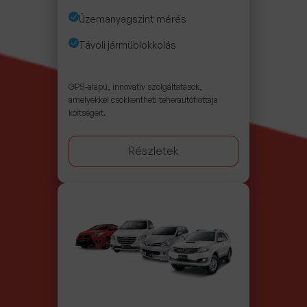
Üzemanyagszint mérés
Távoli járműblokkolás
GPS-alapú, innovatív szolgáltatások,
amelyekkel csökkentheti teherautóflottája
költségeit.
Részletek