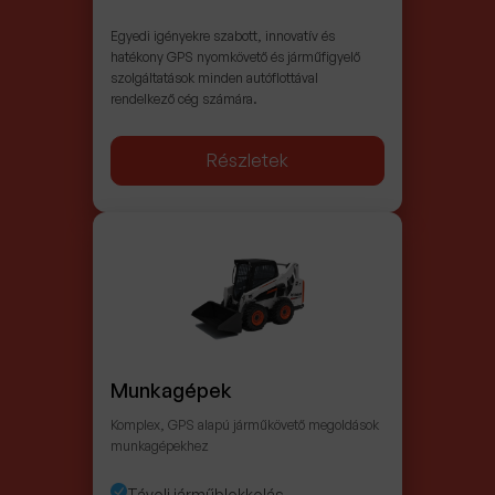
Egyedi igényekre szabott, innovatív és
hatékony GPS nyomkövető és járműfigyelő
szolgáltatások minden autóflottával
rendelkező cég számára.
Részletek
Munkagépek
Komplex, GPS alapú járműkövető megoldások
munkagépekhez
Távoli járműblokkolás