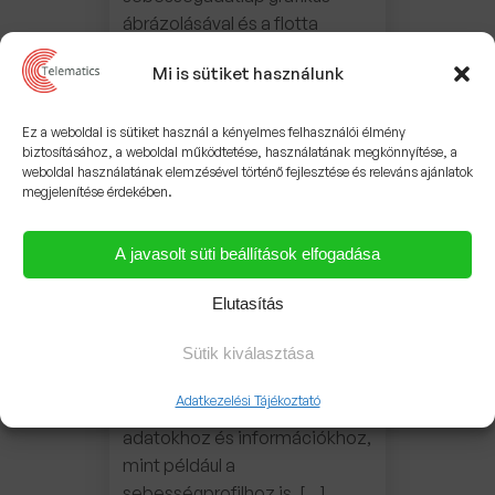
ábrázolásával és a flotta
tevékenységének
Mi is sütiket használunk
összefoglaló elemzésével
jobban megismerheti a
járművezetők vezetési
Ez a weboldal is sütiket használ a kényelmes felhasználói élmény
biztosításához, a weboldal működtetése, használatának megkönnyítése, a
viselkedését és az ezzel
weboldal használatának elemzésével történő fejlesztése és releváns ajánlatok
kapcsolatos problémák sokkal
megjelenítése érdekében.
könnyebben kezelhetők,
elkerülhetők. Összetett
A javasolt süti beállítások elfogadása
adatok a hatékony
döntésekért A SafeFleet
Elutasítás
Platform segítségével
hozzáférhet a GPS-alapú
Sütik kiválasztása
nyomkövető rendszer által
Adatkezelési Tájékoztató
biztosított összetett
adatokhoz és információkhoz,
mint például a
sebességprofilhoz is. […]