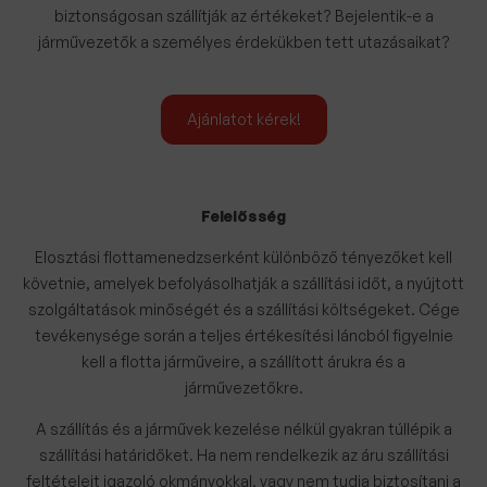
biztonságosan szállítják az értékeket? Bejelentik-e a
járművezetők a személyes érdekükben tett utazásaikat?
Ajánlatot kérek!
Felelősség
Elosztási flottamenedzserként különböző tényezőket kell
követnie, amelyek befolyásolhatják a szállítási időt, a nyújtott
szolgáltatások minőségét és a szállítási költségeket. Cége
tevékenysége során a teljes értékesítési láncból figyelnie
kell a flotta járműveire, a szállított árukra és a
járművezetőkre.
A szállítás és a járművek kezelése nélkül gyakran túllépik a
szállítási határidőket. Ha nem rendelkezik az áru szállítási
feltételeit igazoló okmányokkal, vagy nem tudja biztosítani a