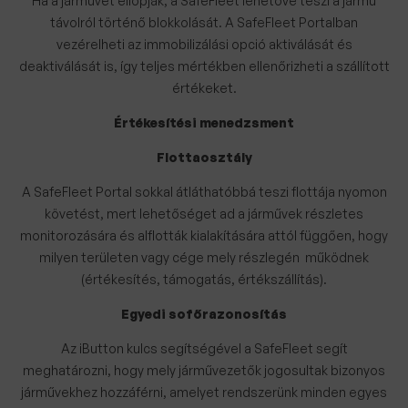
Ha a járművet ellopják, a SafeFleet lehetővé teszi a jármű
távolról történő blokkolását. A SafeFleet Portalban
vezérelheti az immobilizálási opció aktiválását és
deaktiválását is, így teljes mértékben ellenőrizheti a szállított
értékeket.
Értékesítési menedzsment
Flottaosztály
A SafeFleet Portal sokkal átláthatóbbá teszi flottája nyomon
követést, mert lehetőséget ad a járművek részletes
monitorozására és alflották kialakítására attól függően, hogy
milyen területen vagy cége mely részlegén működnek
(értékesítés, támogatás, értékszállítás).
Egyedi sofőrazonosítás
Az iButton kulcs segítségével a SafeFleet segít
meghatározni, hogy mely járművezetők jogosultak bizonyos
járművekhez hozzáférni, amelyet rendszerünk minden egyes