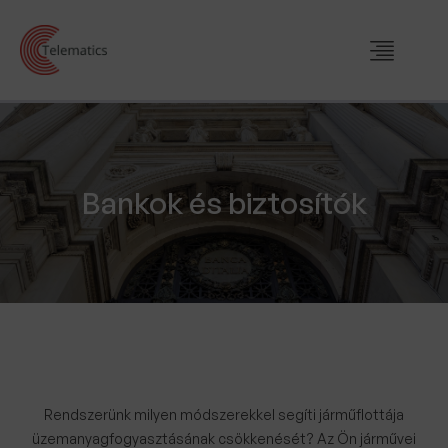
Bankok és biztosítók
Rendszerünk milyen módszerekkel segíti járműflottája
üzemanyagfogyasztásának csökkenését? Az Ön járművei