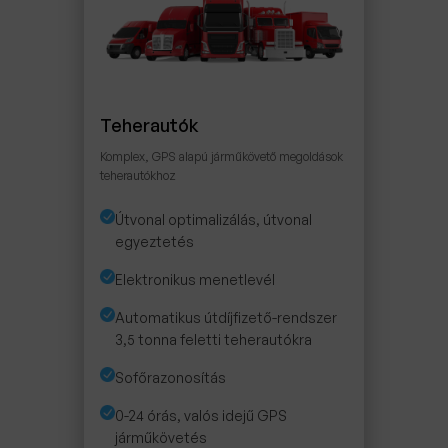
Teherautók
Komplex, GPS alapú járműkövető megoldások
teherautókhoz
Útvonal optimalizálás, útvonal
egyeztetés
Elektronikus menetlevél
Automatikus útdíjfizető-rendszer
3,5 tonna feletti teherautókra
Sofőrazonosítás
0-24 órás, valós idejű GPS
járműkövetés