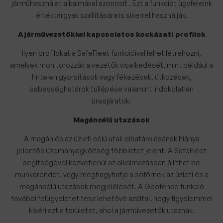
járműhasználat alkalmával azonosít . Ezt a funkciót ügyfeleink
értéktárgyak szállítására is sikerrel használják.
A járművezetőkkel kapcsolatos kockázati profilok
Ilyen profilokat a SafeFleet funkcióival lehet létrehozni,
amelyek monitorozzák a vezetők viselkedését, mint például a
hirtelen gyorsítások vagy fékezések, ütközések,
sebességhatárok túllépése valamint indokolatlan
üresjáratok.
Magáncélú utazások
A magán és az üzleti célú utak elhatárolásának hiánya
jelentős üzemanyagköltség többletet jelent. A SafeFleet
segítségével közvetlenül az alkalmazásban állíthat be
munkarendet, vagy meghagyhatja a sofőrnek az üzleti és a
magáncélú utazások megjelölését. A Geofence funkció
további felügyeletet tesz lehetővé azáltal, hogy figyelemmel
kíséri azt a területet, ahol a járművezetők utaznak.