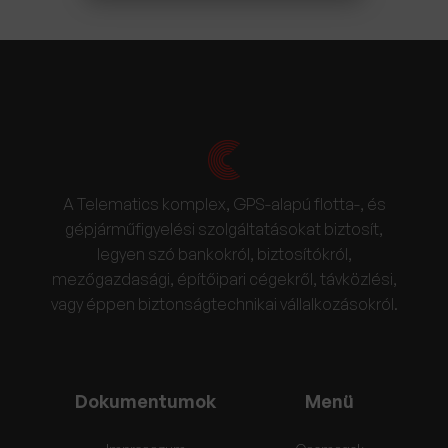
A Telematics komplex, GPS-alapú flotta-, és
gépjárműfigyelési szolgáltatásokat biztosít,
legyen szó bankokról, biztosítókról,
mezőgazdasági, építőipari cégekről, távközlési,
vagy éppen biztonságtechnikai vállalkozásokról.
Dokumentumok
Menü