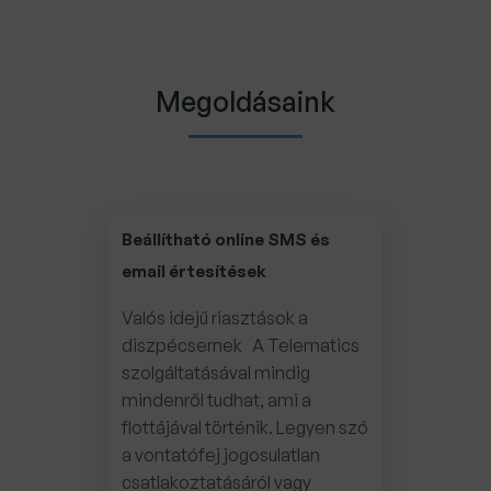
Megoldásaink
Beállítható online SMS és
email értesítések
Valós idejű riasztások a
diszpécsernek A Telematics
szolgáltatásával mindig
mindenről tudhat, ami a
flottájával történik. Legyen szó
a vontatófej jogosulatlan
csatlakoztatásáról vagy