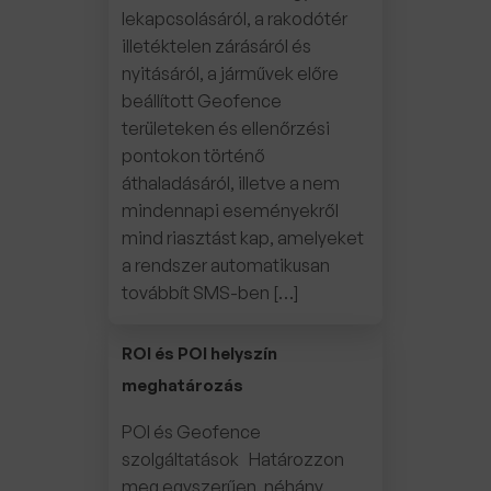
lekapcsolásáról, a rakodótér
illetéktelen zárásáról és
nyitásáról, a járművek előre
beállított Geofence
területeken és ellenőrzési
pontokon történő
áthaladásáról, illetve a nem
mindennapi eseményekről
mind riasztást kap, amelyeket
a rendszer automatikusan
továbbít SMS-ben […]
ROI és POI helyszín
meghatározás
POI és Geofence
szolgáltatások Határozzon
meg egyszerűen, néhány