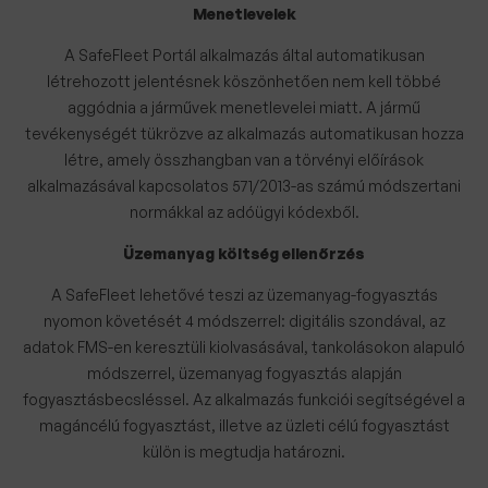
Menetlevelek
A SafeFleet Portál alkalmazás által automatikusan
létrehozott jelentésnek köszönhetően nem kell többé
aggódnia a járművek menetlevelei miatt. A jármű
tevékenységét tükrözve az alkalmazás automatikusan hozza
létre, amely összhangban van a törvényi előírások
alkalmazásával kapcsolatos 571/2013-as számú módszertani
normákkal az adóügyi kódexből.
Üzemanyag költség ellenőrzés
A SafeFleet lehetővé teszi az üzemanyag-fogyasztás
nyomon követését 4 módszerrel: digitális szondával, az
adatok FMS-en keresztüli kiolvasásával, tankolásokon alapuló
módszerrel, üzemanyag fogyasztás alapján
fogyasztásbecsléssel. Az alkalmazás funkciói segítségével a
magáncélú fogyasztást, illetve az üzleti célú fogyasztást
külön is megtudja határozni.