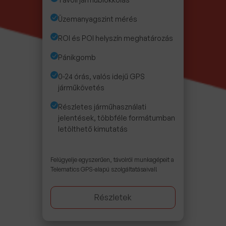
Üzemanyagszint mérés
ROI és POI helyszín meghatározás
Pánikgomb
0-24 órás, valós idejű GPS
járműkövetés
Részletes járműhasználati
jelentések, többféle formátumban
letölthető kimutatás
Felügyelje egyszerűen, távolról munkagépeit a
Telematics GPS-alapú szolgáltatásaival!
Részletek