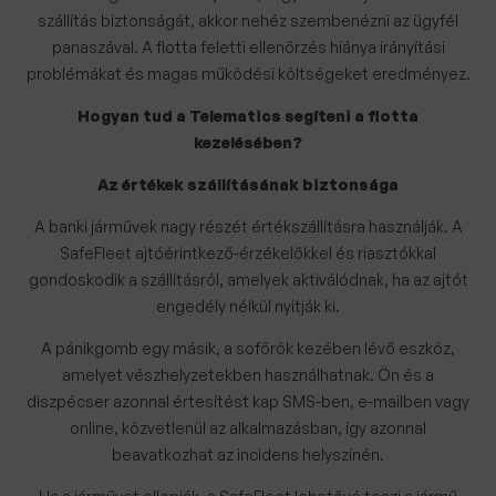
szállítás biztonságát, akkor nehéz szembenézni az ügyfél
panaszával. A flotta feletti ellenőrzés hiánya irányítási
problémákat és magas működési költségeket eredményez.
Hogyan tud a Telematics segíteni a flotta
kezelésében?
Az értékek szállításának biztonsága
A banki járművek nagy részét értékszállításra használják. A
SafeFleet ajtóérintkező-érzékelőkkel és riasztókkal
gondoskodik a szállításról, amelyek aktiválódnak, ha az ajtót
engedély nélkül nyitják ki.
A pánikgomb egy másik, a sofőrök kezében lévő eszköz,
amelyet vészhelyzetekben használhatnak. Ön és a
diszpécser azonnal értesítést kap SMS-ben, e-mailben vagy
online, közvetlenül az alkalmazásban, így azonnal
beavatkozhat az incidens helyszínén.