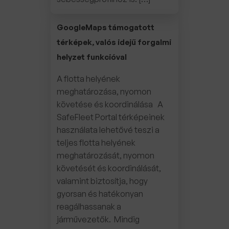
GoogleMaps támogatott
térképek, valós idejű forgalmi
helyzet funkcióval
A flotta helyének
meghatározása, nyomon
követése és koordinálása A
SafeFleet Portal térképeinek
használata lehetővé teszi a
teljes flotta helyének
meghatározását, nyomon
követését és koordinálását,
valamint biztosítja, hogy
gyorsan és hatékonyan
reagálhassanak a
járművezetők. Mindig