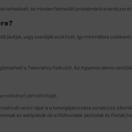
terhelését, és minden felmerülő problémáról a rendszer érte
ere?
 javítjuk, vagy cseréljük eszközét, így minimálisra csökkentve
ismerheti a Telematics funkcióit. Az ingyenes demo verzióé
meltetheti járműflottáját.
atricát venni: rájuk is a tehergépkocsikra vonatkozó, kilomét
csak az autópályák de a főútvonalak (autóutak és főutak) hasz