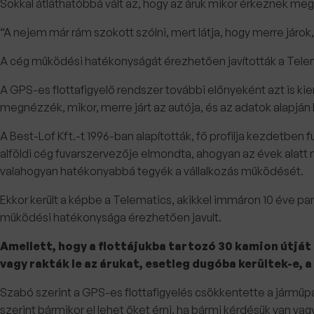
Sokkal átláthatóbbá vált az, hogy az áruk mikor érkeznek meg a 
“A nejem már rám szokott szólni, mert látja, hogy merre járok
A cég működési hatékonyságát érezhetően javították a Telema
A GPS-es flottafigyelő rendszer további előnyeként azt is ki
megnézzék, mikor, merre járt az autója, és az adatok alapjá
A Best-Lof Kft.-t 1996-ban alapították, fő profilja kezdetben f
alföldi cég fuvarszervezője elmondta, ahogyan az évek alatt 
valahogyan hatékonyabbá tegyék a vállalkozás működését.
Ekkor került a képbe a Telematics, akikkel immáron 10 éve par
működési hatékonysága érezhetően javult.
Amellett, hogy a flottájukba tartozó 30 kamion útját
vagy rakták le az árukat, esetleg dugóba kerültek-e,
Szabó szerint a GPS-es flottafigyelés csökkentette a jármű
szerint bármikor el lehet őket érni, ha bármi kérdésük van va