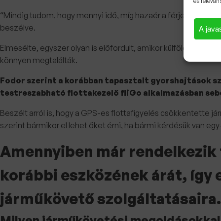
és releván
“Mindig tudom, hogy mennyi idő, míg hazaér a férjem, így azt 
beszélve.
A javas
Elmesélte, egyszer olyan is előfordult, amikor külföldön já
könnyen megtalálták.
Fodor szerint a korábban tapasztalt gyorshajtások sz
testreszabható flottakezelő fliGo alkalmazásban sebes
Beszélt arról is, hogy a GPS-es flottafigyelés csökkentette
szerint bármikor el lehet őket érni, ha bármi kérdésük van eg
Amennyiben már rendelkezik f
korábbi eszközének árát, így 
járműkövető szolgáltatásaira.
Milyen járműkövetési megoldásokkal