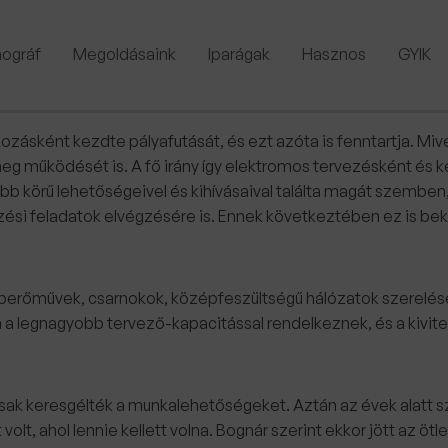
ográf
Megoldásaink
Iparágak
Hasznos
GYIK
kozásként kezdte pályafutását, és ezt azóta is fenntartja. Miv
eg működését is. A fő irány így elektromos tervezésként és k
bb körű lehetőségeivel és kihívásaival találta magát szemben,
i feladatok elvégzésére is. Ennek következtében ez is bekerül
 naperőművek, csarnokok, középfeszültségű hálózatok szerelésév
 legnagyobb tervező-kapacitással rendelkeznek, és a kivitel
ak keresgélték a munkalehetőségeket. Aztán az évek alatt szé
olt, ahol lennie kellett volna. Bognár szerint ekkor jött az ö