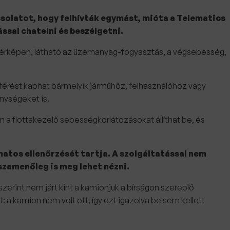
solatot, hogy felhívták egymást, mióta a Telematics
ssal chatelni és beszélgetni.
 térképen, látható az üzemanyag-fogyasztás, a végsebesség,
áférést kaphat bármelyik járműhöz, felhasználóhoz vagy
enységeket is.
 a flottakezelő sebességkorlátozásokat állíthat be, és
atos ellenőrzését tartja. A szolgáltatással nem
szamenőleg is meg lehet nézni.
szerint nem járt kint a kamionjuk a bírságon szereplő
a kamion nem volt ott, így ezt igazolva be sem kellett