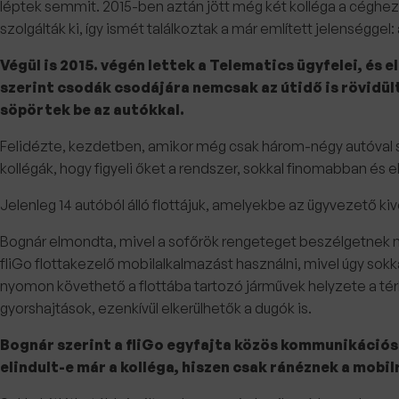
léptek semmit. 2015-ben aztán jött még két kolléga a céghez, é
szolgálták ki, így ismét találkoztak a már említett jelenséggel
Végül is 2015. végén lettek a Telematics ügyfelei, és 
szerint csodák csodájára nemcsak az útidő is rövidül
söpörtek be az autókkal.
Felidézte, kezdetben, amikor még csak három-négy autóval sza
kollégák, hogy figyeli őket a rendszer, sokkal finomabban és
Jelenleg 14 autóból álló flottájuk, amelyekbe az ügyvezető 
Bognár elmondta, mivel a sofőrök rengeteget beszélgetnek nap
fliGo flottakezelő mobilalkalmazást használni, mivel úgy sok
nyomon követhető a flottába tartozó járművek helyzete a térk
gyorshajtások, ezenkívül elkerülhetők a dugók is.
Bognár szerint a fliGo egyfajta közös kommunikációs 
elindult-e már a kolléga, hiszen csak ránéznek a mobilr