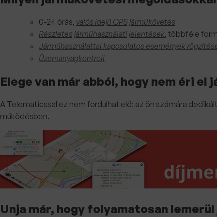
0-24 órás,
valós idejű GPS járműkövetés
Részletes járműhasználati jelentések
, többféle for
Járműhasználattal kapcsolatos események rögzítés
Üzemanyagkontroll
Elege van már abból, hogy nem éri el 
A Telematicssal ez nem fordulhat elő: az ön számára dedikált
működésben.
Unja már, hogy folyamatosan lemerül