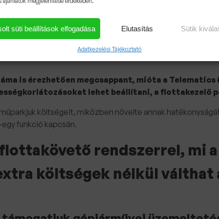
s ajánlatok megjelenítése érdekében.
is, hogy mikor kezdjem el sütni a rántott húst” - jegyezte me
olt süti beállítások elfogadása
Elutasítás
Sütik kivál
rtak, hogy nem emlékeztek, pontosan hol hagyták a kocsit Mün
Adatkezelési Tájékoztató
áma is érezhetően megcsappant, mióta a Telematics üg
ségkorlátozásokat lehet beállítani, a flottakezelő pe
 járműparkjuk költségeit, miközben növelte annak hatékonyság
y-egy funkció kapcsán.
lottakövető rendszerrel, mi a
extra költségek nélkül válthat
 támogatjuk gépjárművei üzemelteté