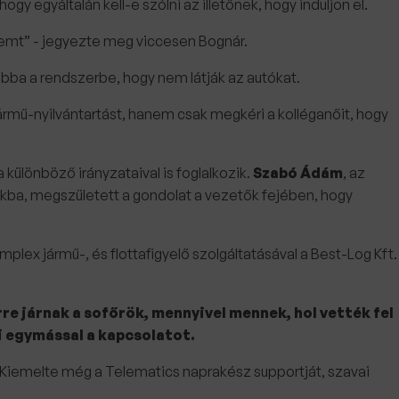
gy egyáltalán kell-e szólni az illetőnek, hogy induljon el.
teremt” - jegyezte meg viccesen Bognár.
abba a rendszerbe, hogy nem látják az autókat.
jármű-nyilvántartást, hanem csak megkéri a kolléganőit, hogy
a különböző irányzataival is foglalkozik.
Szabó Ádám
, az
jukba, megszületett a gondolat a vezetők fejében, hogy
plex jármű-, és flottafigyelő szolgáltatásával a Best-Log Kft.
re járnak a sofőrök, mennyivel mennek, hol vették fel
i egymással a kapcsolatot.
 Kiemelte még a Telematics naprakész supportját, szavai