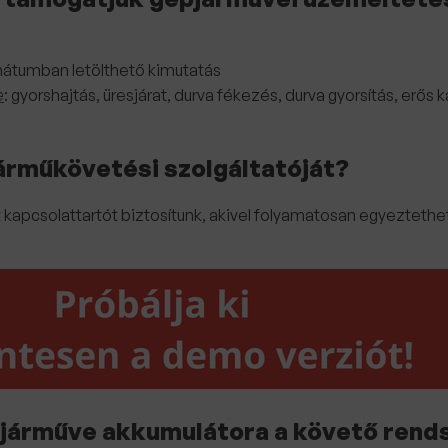
mátumban letölthető kimutatás
e
: gyorshajtás, üresjárat, durva fékezés, durva gyorsítás, erős
járműkövetési szolgáltatóját?
 kapcsolattartót biztosítunk, akivel folyamatosan egyeztethet
 járműve akkumulátora a követő rend