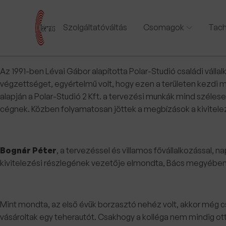
Szolgáltatóváltás
Csomagok
Tach
Az 1991-ben Lévai Gábor alapította Polar-Studió családi vállal
végzettséget, egyértelmű volt, hogy ezen a területen kezdi m
alapján a Polar-Studió 2 Kft. a tervezési munkák mind szélese
cégnek. Közben folyamatosan jöttek a megbízások a kivitelezés
Bognár Péter
, a tervezéssel és villamos fővállalkozással,
kivitelezési részlegének vezetője elmondta, Bács megyében a
Mint mondta, az első évük borzasztó nehéz volt, akkor még cs
vásároltak egy teherautót. Csakhogy a kolléga nem mindig ott v