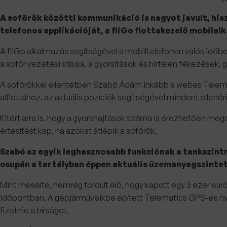
A sofőrök közötti kommunikáció is nagyot javult, his
telefonos applikációját, a fliGo flottakezelő mobila
A fliGo alkalmazás segítségével a mobiltelefonon valós idő
a sofőr vezetési stílusa, a gyorsítások és hirtelen fékezések, 
A sofőrökkel ellentétben Szabó Ádám inkább a webes Telemati
alflottához, az aktuális pozíciók segítségével mindent ellenő
Kitért arra is, hogy a gyorshajtások száma is érezhetően meg
értesítést kap, ha azokat átlépik a sofőrök.
Szabó az egyik leghasznosabb funkciónak a tankszint
csupán a tartályban éppen aktuális üzemanyagszintet
Mint mesélte, nemrég fordult elő, hogy kapott egy 3 ezer euró
időpontban. A gépjárműveikbe épített Telematics GPS-es nyom
fizetnie a bírságot.