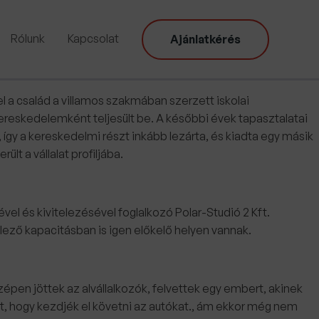
Rólunk
Kapcsolat
Ajánlatkérés
el a család a villamos szakmában szerzett iskolai
ereskedelemként teljesült be. A későbbi évek tapasztalatai
 így a kereskedelmi részt inkább lezárta, és kiadta egy másik
t a vállalat profiljába.
el és kivitelezésével foglalkozó Polar-Studió 2 Kft.
ező kapacitásban is igen előkelő helyen vannak.
pen jöttek az alvállalkozók, felvettek egy embert, akinek
tlet, hogy kezdjék el követni az autókat., ám ekkor még nem