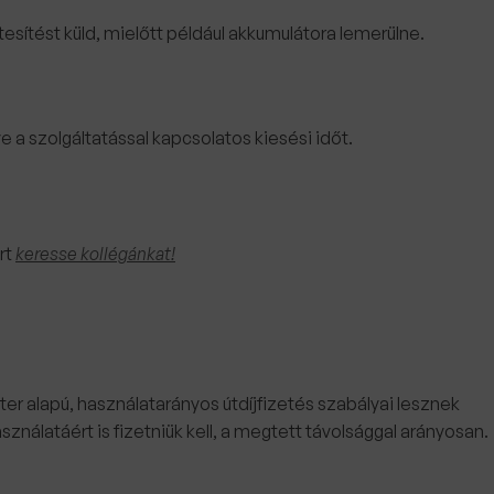
sítést küld, mielőtt például akkumulátora lemerülne.
 a szolgáltatással kapcsolatos kiesési időt.
rt
keresse kollégánkat!
er alapú, használatarányos útdíjfizetés szabályai lesznek
nálatáért is fizetniük kell, a megtett távolsággal arányosan.