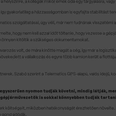
helyszínre, a kollégák mikor érnek oda egy tárgyalásra, vagy ho
, így gyakorlatilag a házzasságomban is egyfajta stabilitást 
tics szolgáltatásai, úgy véli, már nem tudnának visszatérni 
emelte, hogy nem kell azzal időt töltenie, hogy vezesse a gép
n könnyen kitöltik a szükséges dokumentumokat.
uvarozás volt, de mára kinőtte magát a cég, így már a logisztik
növekedett a vállalkozás és egyre több kamion került a flottá
tnerek. Szabó szerint a Telematics GPS-alapú, valós idejű, kom
 egyszerűen nyomon tudják követni, mindig látják, mer
 a gépjárművezetők is sokkal könnyebben tudják tartan
park költségeit, miközben hatékonyságát érezhetően növelte.
gy gond adódik.