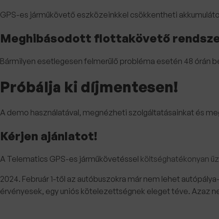
GPS-es járműkövető eszközeinkkel csökkentheti akkumulátora 
Meghibásodott flottakövető rendsz
Bármilyen esetlegesen felmerülő probléma esetén 48 órán belül
Próbálja ki díjmentesen!
A demo használatával, megnézheti szolgáltatásainkat és meg
Kérjen ajánlatot!
A Telematics GPS-es járműkövetéssel
költséghatékonyan üze
2024. Február 1-től az autóbuszokra már nem lehet autópálya-m
érvényesek, egy uniós kötelezettségnek eleget téve. Azaz nem