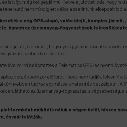
s lett így még két gépjármű, illetve eljutottak oda, hogy raktá
: a teherautó nem mindig ért célba a szerintünk elképzelt idő a
elkezdték a cég GPS-alapú, valós idejű, komplex jármű-,
t le, hanem az üzemanyag-fogyasztások is lecsökkente
ladgáltak, előfordult, hogy nyolc gyorshajtással kapcsolatos
 elővigyázatosabban közlekedtek.
kivételével mind beépítették a Telematics GPS-es nyomkövetői
közben, és sokszor előfordul, hogy nem tudják felvenni a tel
kal könnyebben tudnak egymással chatelni és beszélgetni. A f
épen, látható az üzemanyag-fogyasztás, a végsebesség, a sofő
platformként működik náluk a cégen belül, hiszen has
a, és máris látják.