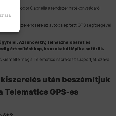
g viccesen Fodor Gabriella a rendszer hatékonyságáról
asztása
chenben, de szerencsére az autóba épített GPS segítségével
yfelei. Az innovatív, felhasználóbarát és
dig értesítést kap, ha azokat átlépik a sofőrök.
át. Kiemelte még a Telematics naprakész supportját, szavai
 kiszerelés után beszámítjuk
 a Telematics GPS-es
sét?