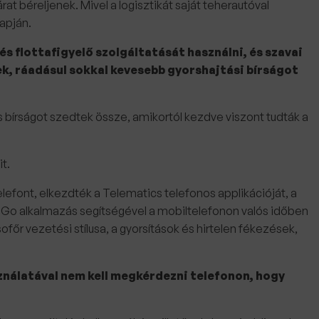
rat béreljenek. Mivel a logisztikát saját teherautóval
lapján.
 és flottafigyelő szolgáltatását használni, és szavai
k, ráadásul sokkal kevesebb gyorshajtási bírságot
 bírságot szedtek össze, amikortól kezdve viszont tudták a
t.
efont, elkezdték a Telematics telefonos applikációját, a
liGo alkalmazás segítségével a mobiltelefonon valós időben
r vezetési stílusa, a gyorsítások és hirtelen fékezések,
ználatával nem kell megkérdezni telefonon, hogy