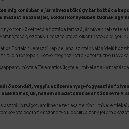
zen míg korábban a járművezetők úgy tartották a kapc
lkalmazást használják, sokkal könnyebben tudnak egymá
ben nyomon követhető a flottába tartozó járművek helyzete a
gyorshajtások, ezenkívül használatával elkerülhetők a dugók is.
cs Portalon keresztül lép be, ahol szintén valós idejű hozz
rizni tud a térképen, illetve megnézheti a közelmúltbeli tevék
csappant, mióta a Telematics ügyfelei, mivel az alkalmazásban
mérő szondát, vagyis az üzemanyag-fogyasztás folyam
 csekkolhatjuk, hanem az adatokat akár több évre vis
s osztrák bírságot, amit nehezen akart elhinni, mivel emlékei 
követő adatait visszanézve kiderült, bizony jól emlékezett: 