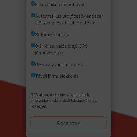
Elektronikus menetlevél
Automatikus útdíjfizető-rendszer
3,5 tonna feletti teherautókra
Sofőrazonosítás
0-24 órás, valós idejű GPS
járműkövetés
Üzemanyagszint mérés
Távoli járműblokkolás
GPS-alapú, innovatív szolgáltatások,
amelyekkel csökkentheti teherautóflottája
költségeit.
Részletek