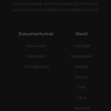
mezőgazdasági, építőipari cégekről, távközlési,
vagy éppen biztonságtechnikai vállalkozásokról.
Dokumentumok
Menü
Impresszum
Csomagok
Adatkezelés
Megoldásaink
Süti Tájékoztató
Iparágak
Hasznos
GYIK
Rólunk
Kapcsolat