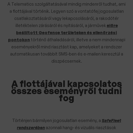
A Telematics szolgáltatásával mindig mindenről tudhat, ami
a flottájával történik. Legyen szó a vontatófej jogosulatlan
csatlakoztatásáról vagy lekapcsolásáról, a rakodótér
illetéktelen zárásáról és nyitásáról, a járművek
előre
beállított Geofence területeken és ellenőrzési
pontokon
történő áthaladásáról, illetve a nem mindennapi
eseményekről mind riasztást kap, amelyeket a rendszer
automatikusan továbbít SMS-ben és e-mailen keresztül a
diszpécsernek.
A flottájával kapcsolatos
összes eseményről tudni
fog
Történjen bármilyen jogosulatlan esemény, a
SafeFleet
rendszerében
azonnali hang- és vizuális riasztások