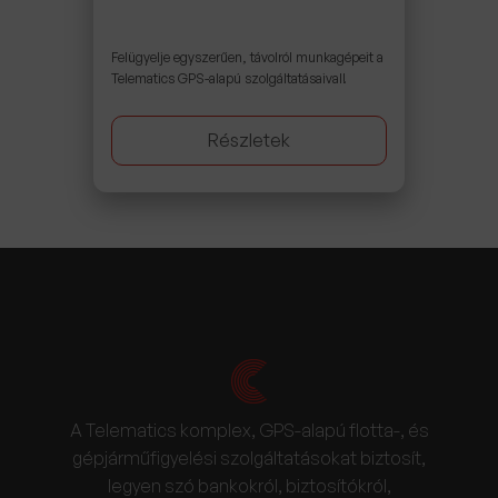
Felügyelje egyszerűen, távolról munkagépeit a
Telematics GPS-alapú szolgáltatásaival!
Részletek
A Telematics komplex, GPS-alapú flotta-, és
gépjárműfigyelési szolgáltatásokat biztosít,
legyen szó bankokról, biztosítókról,