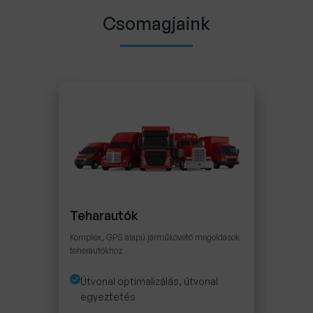
Csomagjaink
Teharautók
Komplex, GPS alapú járműkövető megoldások
teherautókhoz
Útvonal optimalizálás, útvonal
egyeztetés