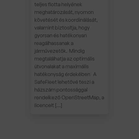
teljes flotta helyének
meghatározását, nyomon
követését és koordinálását,
valamint biztosítja, hogy
gyorsan és hatékonyan
reagálhassanak a
járművezetők. Mindig
megtalálhatja az optimális
útvonalakat a maximális
hatékonyság érdekében A
SafeFleet lehetővé teszi a
házszám pontossággal
rendelkező OpenStreetMap, a
licencelt […]