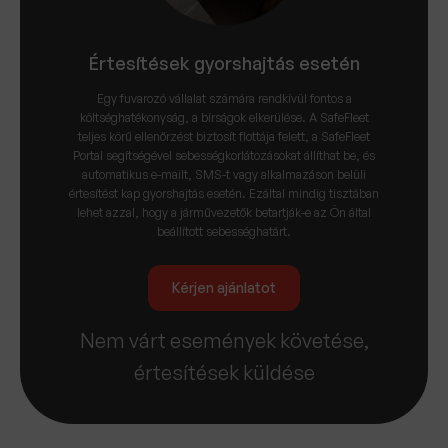
Értesítések gyorshajtás esetén
Egy fuvarozó vállalat számára rendkívül fontos a
költséghatékonyság, a bírságok elkerülése. A SafeFleet
teljes körű ellenőrzést biztosít flottája felett, a SafeFleet
Portal segítségével sebességkorlátozásokat állíthat be, és
automatikus e-mailt, SMS-t vagy alkalmazáson belüli
értesítést kap gyorshajtás esetén. Ezáltal mindig tisztában
lehet azzal, hogy a járművezetők betartják-e az Ön által
beállított sebességhatárt.
Kérjen ajánlatot
Nem várt események követése,
értesítések küldése