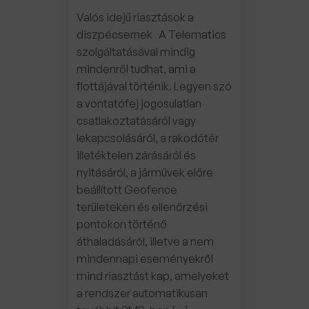
Valós idejű riasztások a
diszpécsernek A Telematics
szolgáltatásával mindig
mindenről tudhat, ami a
flottájával történik. Legyen szó
a vontatófej jogosulatlan
csatlakoztatásáról vagy
lekapcsolásáról, a rakodótér
illetéktelen zárásáról és
nyitásáról, a járművek előre
beállított Geofence
területeken és ellenőrzési
pontokon történő
áthaladásáról, illetve a nem
mindennapi eseményekről
mind riasztást kap, amelyeket
a rendszer automatikusan