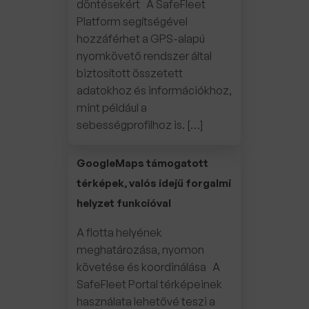
döntésekért A SafeFleet
Platform segítségével
hozzáférhet a GPS-alapú
nyomkövető rendszer által
biztosított összetett
adatokhoz és információkhoz,
mint például a
sebességprofilhoz is. […]
GoogleMaps támogatott
térképek, valós idejű forgalmi
helyzet funkcióval
A flotta helyének
meghatározása, nyomon
követése és koordinálása A
SafeFleet Portal térképeinek
használata lehetővé teszi a