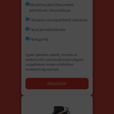
Részletes járműhasználati
jelentések, kimutatások
Térképen visszanézhető utazások
Távoli járműblokkolás
Pánikgomb
Egyedi igényekre szabott, innovatív és
hatékony GPS nyomkövető és járműfigyelő
szolgáltatások minden autóflottával
rendelkező cég számára.
Részletek