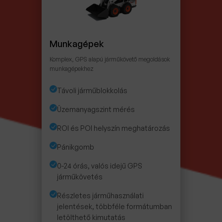
Munkagépek
Komplex, GPS alapú járműkövető megoldások
munkagépekhez
Távoli járműblokkolás
Üzemanyagszint mérés
ROI és POI helyszín meghatározás
Pánikgomb
0-24 órás, valós idejű GPS
járműkövetés
Részletes járműhasználati
jelentések, többféle formátumban
letölthető kimutatás