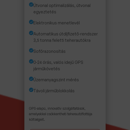
Útvonal optimalizálás, útvonal
egyeztetés
Elektronikus menetlevél
Automatikus útdíjfizető-rendszer
3,5 tonna feletti teherautókra
Sofőrazonosítás
0-24 órás, valós idejű GPS
járműkövetés
Üzemanyagszint mérés
Távoli járműblokkolás
GPS-alapú, innovatív szolgáltatások,
amelyekkel csökkentheti teherautóflottája
költségeit.