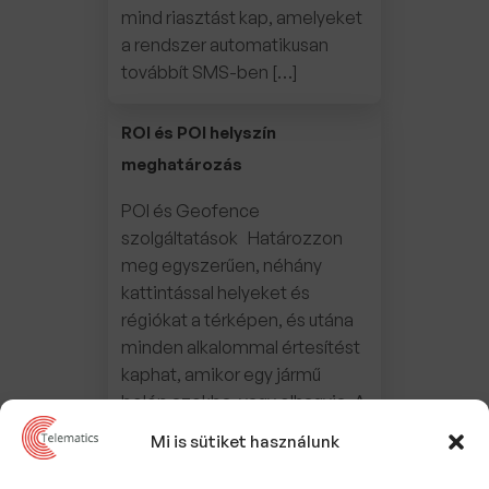
mind riasztást kap, amelyeket
a rendszer automatikusan
továbbít SMS-ben […]
ROI és POI helyszín
meghatározás
POI és Geofence
szolgáltatások Határozzon
meg egyszerűen, néhány
kattintással helyeket és
régiókat a térképen, és utána
minden alkalommal értesítést
kaphat, amikor egy jármű
belép azokba, vagy elhagyja. A
Geofence funkció további
Mi is sütiket használunk
felügyeletet tesz lehetővé
azáltal, hogy figyelemmel