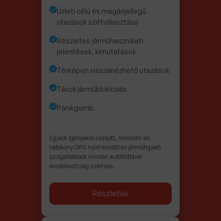
Üzleti célú és magánjellegű
utazások szétválasztása
Részletes járműhasználati
jelentések, kimutatások
Térképen visszanézhető utazások
Távoli járműblokkolás
Pánikgomb
Egyedi igényekre szabott, innovatív és
hatékony GPS nyomkövető és járműfigyelő
szolgáltatások minden autóflottával
rendelkező cég számára.
Részletek