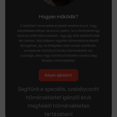
Hogyan működik?
A SafeFleet hőmérséklet-érzékelői lehetővé teszik, hogy
értesítéseket állítson be arra az esetre, ha a hőmérséklet egy
bizonyos érték fölé emelkedik, vagy egy előre beállított érték
alá csökken. Készülékeink négyféle hőmérséklet-érzékelőt
támogatnak, így ha flottájában olyan árukat szállítanak,
amelyeknek különböző tárolási hőmérsékletre van
szüksége, akkor négy különböző területre vonatkozólag
láthatja a hőmérsékletet.
Kérjen ajánlatot
Segítünk a speciális, szabályozott
hőmérsékletet igénylő áruk
megfelelő hőmérsékleten
tartásában!