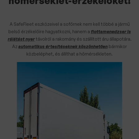
hőmérséklet-érzékelőket!
A SafeFleet eszközeivel a sofőrnek nem kell többé a jármű
belső érzékelőire hagyatkozni, hanem a
flottamenedzser is
rálátást
nyer
távolról a rakomány és szállított áru állapotára.
Az
automatikus értesítéseknek köszönhetően
bármikor
közbeléphet, és állíthat a hőmérsékleten.