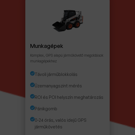
Munkagépek
Komplex, GPS alapú járműkövető megoldások
munkagépekhez
Távoli járműblokkolás
Üzemanyagszint mérés
ROI és POI helyszín meghatározás
Pánikgomb
0-24 órás, valós idejű GPS
járműkövetés