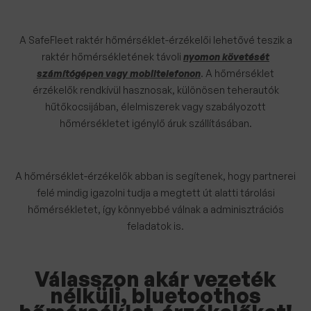
A SafeFleet raktér hőmérséklet-érzékelői lehetővé teszik a
raktér hőmérsékletének távoli
nyomon követését
számítógépen vagy mobiltelefonon
. A hőmérséklet
érzékelők rendkívül hasznosak, különösen teherautók
hűtőkocsijában, élelmiszerek vagy szabályozott
hőmérsékletet igénylő áruk szállításában.
A hőmérséklet-érzékelők abban is segítenek, hogy partnerei
felé mindig igazolni tudja a megtett út alatti tárolási
hőmérsékletet, így könnyebbé válnak a adminisztrációs
feladatok is.
Válasszon akár vezeték
nélküli, bluetoothos