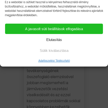
Ez a weboldal is sütiket használ a kényelmes felhasználói élmény
kíséri azt a területet, ahol a
biztosításához, a weboldal működtetése, használatának megkönnyítése, a
járművezetők utaznak.
weboldal használatának elemzésével történő fejlesztése és releváns ajánlatok
megjelenítése érdekében.
Útvonalak kialakítása és azok
nyomon követése A […]
A javasolt süti beállítások elfogadása
Sebesség adatlap
Elutasítás
Sebességprofil grafikus
Sütik kiválasztása
ábrázolása A
sebességadatlap grafikus
Adatkezelési Tájékoztató
ábrázolásával és a flotta
tevékenységének
összefoglaló elemzésével
jobban megismerheti a
járművezetők vezetési
viselkedését és az ezzel
kapcsolatos problémák sokkal
könnyebben kezelhetők,