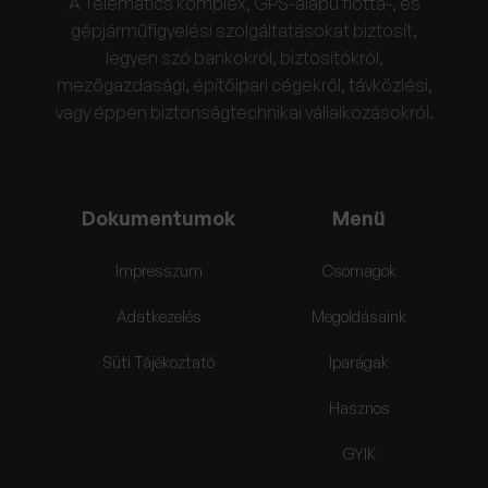
A Telematics komplex, GPS-alapú flotta-, és
gépjárműfigyelési szolgáltatásokat biztosít,
legyen szó bankokról, biztosítókról,
mezőgazdasági, építőipari cégekről, távközlési,
vagy éppen biztonságtechnikai vállalkozásokról.
Dokumentumok
Menü
Impresszum
Csomagok
Adatkezelés
Megoldásaink
Süti Tájékoztató
Iparágak
Hasznos
GYIK