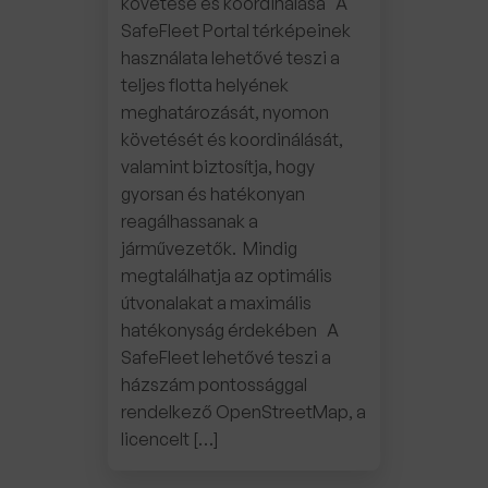
követése és koordinálása A
SafeFleet Portal térképeinek
használata lehetővé teszi a
teljes flotta helyének
meghatározását, nyomon
követését és koordinálását,
valamint biztosítja, hogy
gyorsan és hatékonyan
reagálhassanak a
járművezetők. Mindig
megtalálhatja az optimális
útvonalakat a maximális
hatékonyság érdekében A
SafeFleet lehetővé teszi a
házszám pontossággal
rendelkező OpenStreetMap, a
licencelt […]