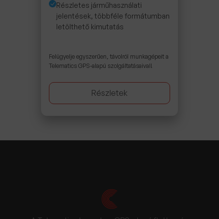
Részletes járműhasználati
jelentések, többféle formátumban
letölthető kimutatás
Felügyelje egyszerűen, távolról munkagépeit a
Telematics GPS-alapú szolgáltatásaival!
Részletek