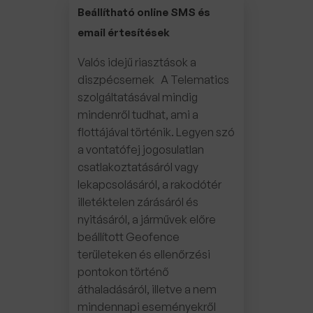
Beállítható online SMS és
email értesítések
Valós idejű riasztások a
diszpécsernek A Telematics
szolgáltatásával mindig
mindenről tudhat, ami a
flottájával történik. Legyen szó
a vontatófej jogosulatlan
csatlakoztatásáról vagy
lekapcsolásáról, a rakodótér
illetéktelen zárásáról és
nyitásáról, a járművek előre
beállított Geofence
területeken és ellenőrzési
pontokon történő
áthaladásáról, illetve a nem
mindennapi eseményekről