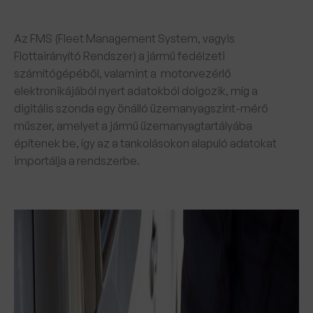
Az FMS (Fleet Management System, vagyis
Flottairányító Rendszer) a jármű fedélzeti
számítógépéből, valamint a motorvezérlő
elektronikájából nyert adatokból dolgozik, míg a
digitális szonda egy önálló üzemanyagszint-mérő
műszer, amelyet a jármű üzemanyagtartályába
építenek be, így az a tankolásokon alapuló adatokat
importálja a rendszerbe.