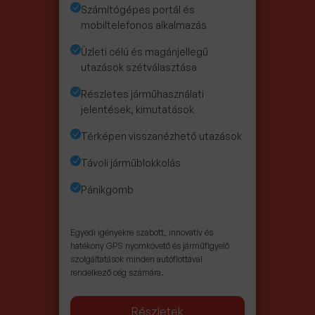
Számítógépes portál és
mobiltelefonos alkalmazás
Üzleti célú és magánjellegű
utazások szétválasztása
Részletes járműhasználati
jelentések, kimutatások
Térképen visszanézhető utazások
Távoli járműblokkolás
Pánikgomb
Egyedi igényekre szabott, innovatív és
hatékony GPS nyomkövető és járműfigyelő
szolgáltatások minden autóflottával
rendelkező cég számára.
Részletek