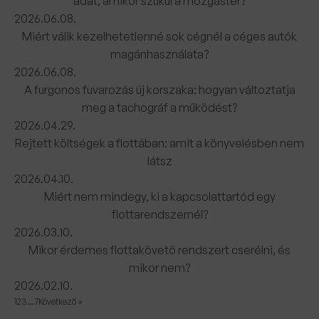
adat, amikor szűkül a mozgástér?
2026.06.08.
Miért válik kezelhetetlenné sok cégnél a céges autók
magánhasználata?
2026.06.08.
A furgonos fuvarozás új korszaka: hogyan változtatja
meg a tachográf a működést?
2026.04.29.
Rejtett költségek a flottában: amit a könyvelésben nem
látsz
2026.04.10.
Miért nem mindegy, ki a kapcsolattartód egy
flottarendszernél?
2026.03.10.
Mikor érdemes flottakövető rendszert cserélni, és
mikor nem?
2026.02.10.
1
2
3
…
7
Következő »