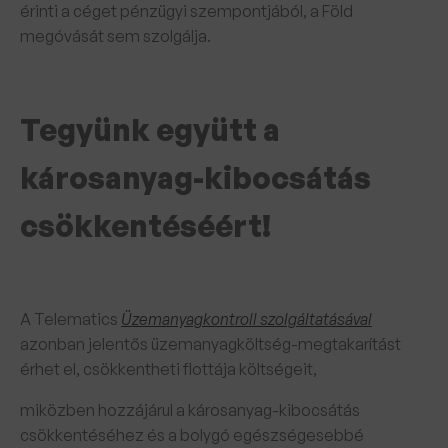
érinti a céget pénzügyi szempontjából, a Föld
megóvását sem szolgálja.
Tegyünk együtt a
károsanyag-kibocsátás
csökkentéséért!
A Telematics
Üzemanyagkontroll szolgáltatásával
azonban jelentős üzemanyagköltség-megtakarítást
érhet el, csökkentheti flottája költségeit,
miközben hozzájárul a károsanyag-kibocsátás
csökkentéséhez és a bolygó egészségesebbé