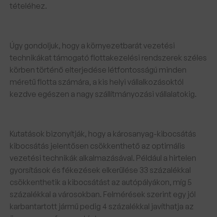
tételéhez.
Úgy gondoljuk, hogy a környezetbarát vezetési
technikákat támogató flottakezelési rendszerek széles
körben történő elterjedése létfontosságú minden
méretű flotta számára, a kis helyi vállalkozásoktól
kezdve egészen a nagy szállítmányozási vállalatokig.
Kutatások bizonyítják, hogy a károsanyag-kibocsátás
kibocsátás jelentősen csökkenthető az optimális
vezetési technikák alkalmazásával. Például a hirtelen
gyorsítások és fékezések elkerülése 33 százalékkal
csökkenthetik a kibocsátást az autópályákon, míg 5
százalékkal a városokban. Felmérések szerint egy jól
karbantartott jármű pedig 4 százalékkal javíthatja az