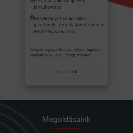
0-24 órás, valós idejű GPS
járműkövetés
Részletes járműhasználati
jelentések, többféle formátumban
letölthető kimutatás
Felügyelje egyszerűen, távolról munkagépeit a
Telematics GPS-alapú szolgáltatásaival!
Részletek
Megoldásaink