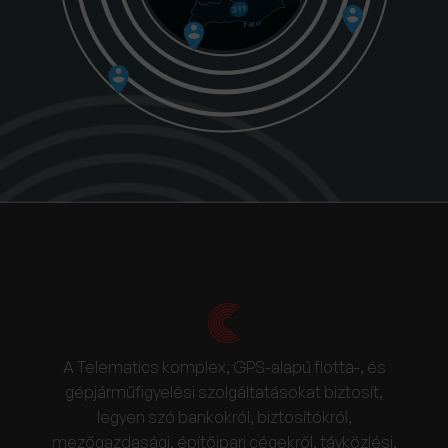
A Telematics komplex, GPS-alapú flotta-, és
gépjárműfigyelési szolgáltatásokat biztosít,
legyen szó bankokról, biztosítókról,
mezőgazdasági, építőipari cégekről, távközlési,