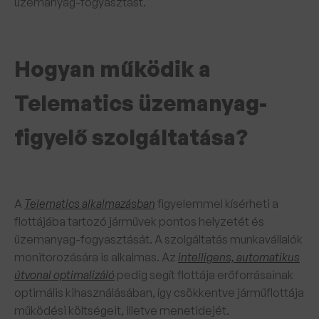
üzemanyag-fogyasztást.
Hogyan működik a
Telematics üzemanyag-
figyelő szolgáltatása?
A
Telematics alkalmazásban
figyelemmel kísérheti a
flottájába tartozó járművek pontos helyzetét és
üzemanyag-fogyasztását. A szolgáltatás munkavállalók
monitorozására is alkalmas. Az
intelligens, automatikus
útvonal optimalizáló
pedig segít flottája erőforrásainak
optimális kihasználásában, így csökkentve járműflottája
működési költségeit, illetve menetidejét.