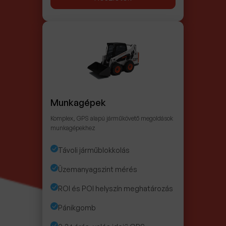
Munkagépek
Komplex, GPS alapú járműkövető megoldások
munkagépekhez
Távoli járműblokkolás
Üzemanyagszint mérés
ROI és POI helyszín meghatározás
Pánikgomb