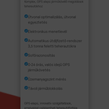
Komplex, GPS alapú járműkövető megoldások
teherautókhoz
Útvonal optimalizálás, útvonal
egyeztetés
Elektronikus menetlevél
Automatikus útdíjfizető-rendszer
3,5 tonna feletti teherautókra
Sofőrazonosítás
0-24 órás, valós idejű GPS
járműkövetés
Üzemanyagszint mérés
Távoli járműblokkolás
GPS-alapú, innovatív szolgáltatások,
amelyekkel csökkentheti teherautóflottája