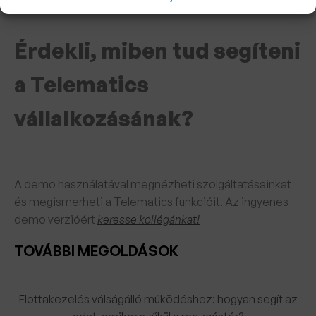
Érdekli, miben tud segíteni
a Telematics
vállalkozásának?
A demo használatával megnézheti szolgáltatásainkat
és megismerheti a Telematics funkcióit. Az ingyenes
demo verzióért
keresse kollégánkat!
TOVÁBBI MEGOLDÁSOK
Flottakezelés válságálló működéshez: hogyan segít az