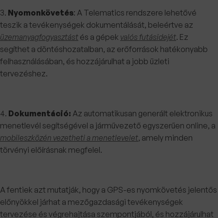
3.
Nyomonkövetés
: A Telematics rendszere lehetővé
teszik a tevékenységek dokumentálását, beleértve az
üzemanyagfogyasztást
és a gépek
valós futásidejét
. Ez
segíthet a döntéshozatalban, az erőforrások hatékonyabb
felhasználásában, és hozzájárulhat a jobb üzleti
tervezéshez.
4.
Dokumentáció:
Az automatikusan generált elektronikus
menetlevél segítségével a járművezető egyszerűen online, a
mobileszközén vezetheti a menetlevelet
, amely minden
törvényi előírásnak megfelel.
A fentiek azt mutatják, hogy a GPS-es nyomkövetés jelentős
előnyökkel járhat a mezőgazdasági tevékenységek
tervezése és végrehajtása szempontjából, és hozzájárulhat