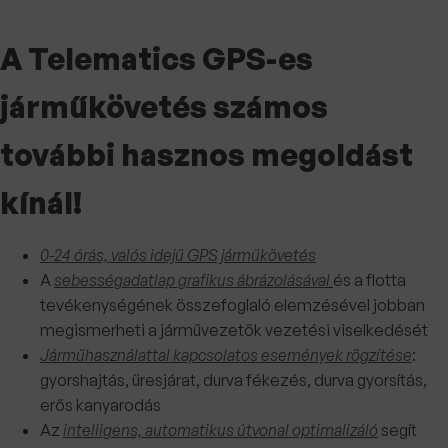
A Telematics GPS-es
járműkövetés számos
további hasznos megoldást
kínál!
0-24 órás, valós idejű GPS járműkövetés
A
sebességadatlap grafikus ábrázolásával
és a flotta
tevékenységének összefoglaló elemzésével jobban
megismerheti a járművezetők vezetési viselkedését
Járműhasználattal kapcsolatos események rögzítése
:
gyorshajtás, üresjárat, durva fékezés, durva gyorsítás,
erős kanyarodás
Az
intelligens, automatikus útvonal optimalizáló
segít