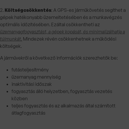
2.
Költségcsökkentés
: A GPS-es járműkövetés segíthet a
gépek hatékonyabb üzemeltetésében és a munkavégzés
optimális időzítésében. Ezáltal csökkentheti az
üzemanyagfogyasztást, a gépek kopását, és minimalizálhatja a
túlmunkát
.
Mindezek révén csökkenhetnek a működési
költségek.
A járművekről a következő információk szerezhetők be:
futásteljesítmény
üzemanyag mennyiség
inaktivitási időszak
fogyasztás álló helyzetben, fogyasztás vezetés
közben
teljes fogyasztás és az alkalmazás által számított
átlagfogyasztás