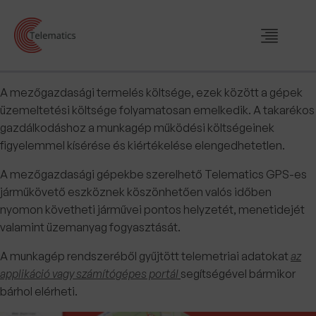
A mezőgazdasági termelés költsége, ezek között a gépek
üzemeltetési költsége folyamatosan emelkedik. A takarékos
gazdálkodáshoz a munkagép működési költségeinek
figyelemmel kísérése és kiértékelése elengedhetetlen.
A mezőgazdasági gépekbe szerelhető Telematics GPS-es
járműkövető eszköznek köszönhetően valós időben
nyomon követheti járművei pontos helyzetét, menetidejét
valamint üzemanyag fogyasztását.
A munkagép rendszeréből gyűjtött telemetriai adatokat
az
applikáció vagy számítógépes portál
segítségével bármikor
bárhol elérheti.