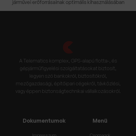
járművei erőforrásainak optimális kihasználásában
A Telematics komplex, GPS-alapú flotta-, és
gépjárműfigyelési szolgáltatásokat biztosít,
legyen szó bankokról, biztosítókról,
mezőgazdasági, építőipari cégekről, távközlési,
vagy éppen biztonságtechnikai vállalkozásokról.
Dokumentumok
Menü
Impresszum
Csomagok