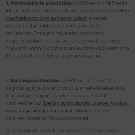
1. Pontosság és precizitás
: A GPS-es nyomkövetés
lehetővé teszi a mezőgazdasági gépek részére
az előre
meghatározott útvonalak létrehozását
, amelyek
geokerítés funkcióként használhatóak a ROI
területeken. Ez segít a műveletek pontosabb
végrehajtásában, például a vetés, permetezés vagy
trágyázás során. A pontos munkavégzés csökkentheti a
költségeket és növelheti a terméshozamot.
2.
Költségcsökkentés
: A GPS-es járműkövetés
segíthet a gépek hatékonyabb üzemeltetésében és a
munkavégzés optimális időzítésében. Ezáltal
csökkentheti az
üzemanyagfogyasztást, a gépek kopását,
és minimalizálhatja a túlmunkát
.
Mindezek révén
csökkenhetnek a működési költségek.
A járművekről a következő információk szerezhetők