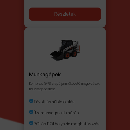
Részletek
Munkagépek
Komplex, GPS alapú járműkövető megoldások
munkagépekhez
Távoli járműblokkolás
Üzemanyagszint mérés
ROI és POI helyszín meghatározás