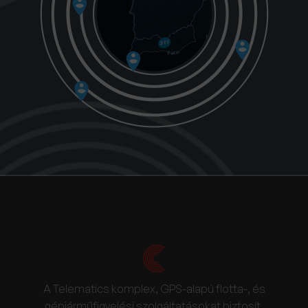
A Telematics komplex, GPS-alapú flotta-, és
gépjárműfigyelési szolgáltatásokat biztosít,