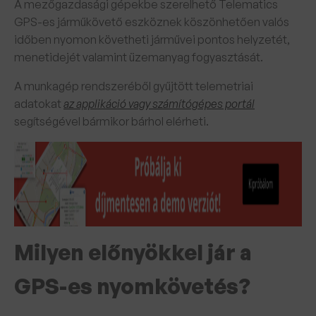
A mezőgazdasági gépekbe szerelhető Telematics
GPS-es járműkövető eszköznek köszönhetően valós
időben nyomon követheti járművei pontos helyzetét,
menetidejét valamint üzemanyag fogyasztását.
A munkagép rendszeréből gyűjtött telemetriai
adatokat
az applikáció vagy számítógépes portál
segítségével bármikor bárhol elérheti.
Milyen előnyökkel jár a
GPS-es nyomkövetés?