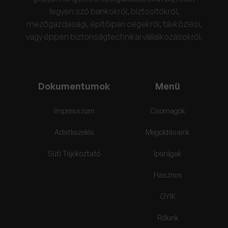
legyen szó bankokról, biztosítókról,
mezőgazdasági, építőipari cégekről, távközlési,
vagy éppen biztonságtechnikai vállalkozásokról.
Dokumentumok
Menü
Impresszum
Csomagok
Adatkezelés
Megoldásaink
Süti Tájékoztató
Iparágak
Hasznos
GYIK
Rólunk