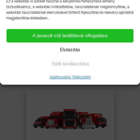
Ez a weboldal is sütiket használ a kényelmes felhasználói élmény
2026.02.10.
biztosításához, a weboldal működtetése, használatának megkönnyítése, a
1
2
3
…
7
Következő »
weboldal használatának elemzésével történő fejlesztése és releváns ajánlatok
megjelenítése érdekében.
A javasolt süti beállítások elfogadása
Elutasítás
Csomagjaink
Sütik kiválasztása
Adatkezelési Tájékoztató