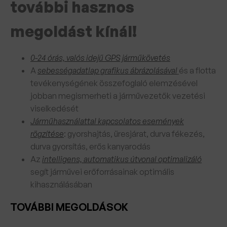
további hasznos
megoldást kínál!
0-24 órás, valós idejű GPS járműkövetés
A
sebességadatlap grafikus ábrázolásával
és a flotta
tevékenységének összefoglaló elemzésével
jobban megismerheti a járművezetők vezetési
viselkedését
Járműhasználattal kapcsolatos események
rögzítése
: gyorshajtás, üresjárat, durva fékezés,
durva gyorsítás, erős kanyarodás
Az
intelligens, automatikus útvonal optimalizáló
segít járművei erőforrásainak optimális
kihasználásában
TOVÁBBI MEGOLDÁSOK