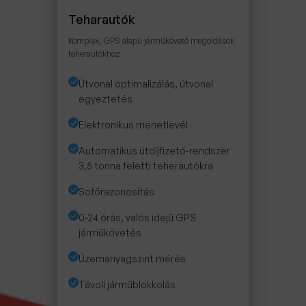
Teharautók
Komplex, GPS alapú járműkövető megoldások
teherautókhoz
Útvonal optimalizálás, útvonal
egyeztetés
Elektronikus menetlevél
Automatikus útdíjfizető-rendszer
3,5 tonna feletti teherautókra
Sofőrazonosítás
0-24 órás, valós idejű GPS
járműkövetés
Üzemanyagszint mérés
Távoli járműblokkolás