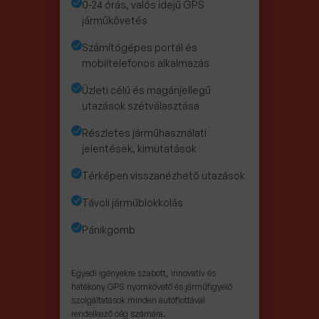
0-24 órás, valós idejű GPS
járműkövetés
Számítógépes portál és
mobiltelefonos alkalmazás
Üzleti célú és magánjellegű
utazások szétválasztása
Részletes járműhasználati
jelentések, kimutatások
Térképen visszanézhető utazások
Távoli járműblokkolás
Pánikgomb
Egyedi igényekre szabott, innovatív és
hatékony GPS nyomkövető és járműfigyelő
szolgáltatások minden autóflottával
rendelkező cég számára.