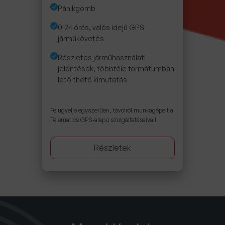
Pánikgomb
0-24 órás, valós idejű GPS
járműkövetés
Részletes járműhasználati
jelentések, többféle formátumban
letölthető kimutatás
Felügyelje egyszerűen, távolról munkagépeit a
Telematics GPS-alapú szolgáltatásaival!
Részletek