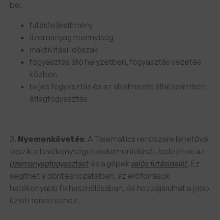
be:
futásteljesítmény
üzemanyag mennyiség
inaktivitási időszak
fogyasztás álló helyzetben, fogyasztás vezetés
közben
teljes fogyasztás és az alkalmazás által számított
átlagfogyasztás
3.
Nyomonkövetés
: A Telematics rendszere lehetővé
teszik a tevékenységek dokumentálását, beleértve az
üzemanyagfogyasztást
és a gépek
valós futásidejét
. Ez
segíthet a döntéshozatalban, az erőforrások
hatékonyabb felhasználásában, és hozzájárulhat a jobb
üzleti tervezéshez.